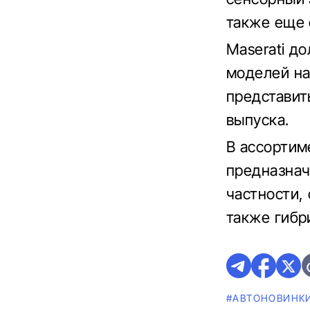
также еще 
Maserati д
моделей на
представит
выпуска.
В ассорти
предназнач
частности,
также гибр
#AВТОНОВИНК