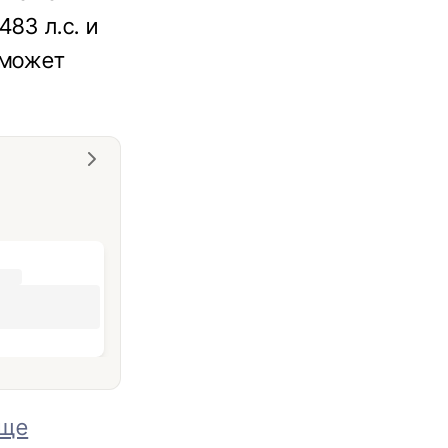
83 л.с. и
сможет
еще