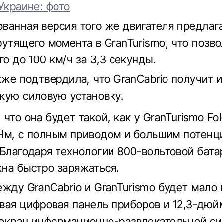
Украине: фото
ванная версия того же двигателя предлага
рутящего момента в GranTurismo, что позв
го до 100 км/ч за 3,3 секунды.
кже подтвердила, что GranCabrio получит 
кую силовую установку.
что она будет такой, как у GranTurismo Fol
0 Нм, с полным приводом и большим потен
 Благодаря технологии 800-вольтовой бата
на быстро заряжаться.
ежду GranCabrio и GranTurismo будет мало
вая цифровая панель приборов и 12,3-дю
экран информационно-развлекательной си