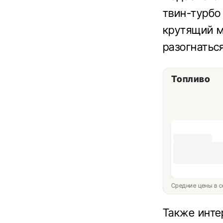
твин-турбо
крутящий м
разогнаться
Топливо
Средние цены в с
Также инт