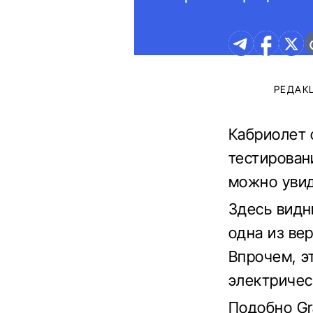
РЕДАК
Кабриолет 
тестирован
можно уви
Здесь видн
одна из ве
Впрочем, э
электричес
Подобно Gr