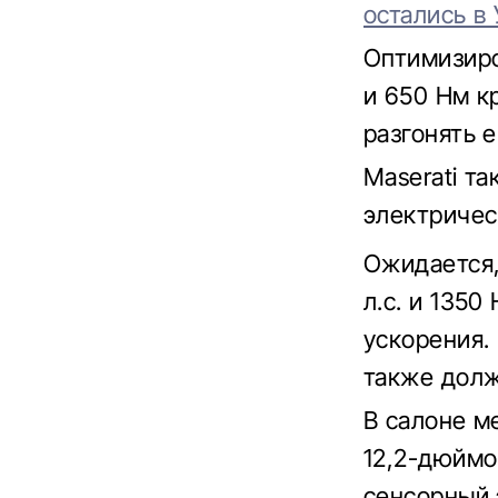
остались в 
Оптимизиро
и 650 Нм к
разгонять е
Maserati та
электричес
Ожидается, 
л.с. и 135
ускорения.
также долж
В салоне м
12,2-дюймо
сенсорный 