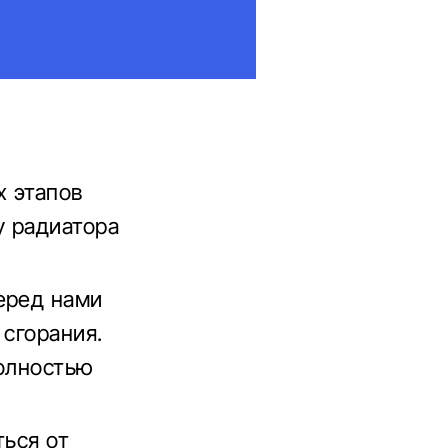
х этапов
у радиатора
еред нами
 сгорания.
полностью
ться от