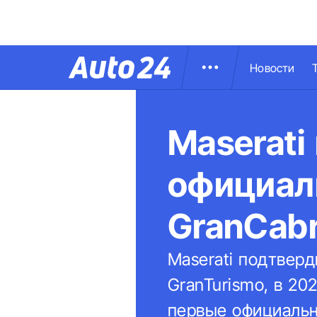
Новости
Maserati
официал
GranCabr
Maserati подтверд
GranTurismo, в 20
первые официальн