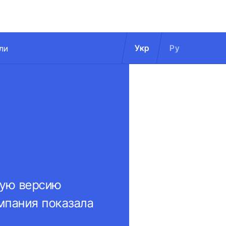
Укр
Ру
ли
тую версию
омпания показала