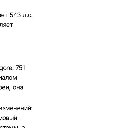
ет 543 л.с.
оляет
и
gore: 751
циалом
реи, она
 изменений:
ймовый
стемы, а