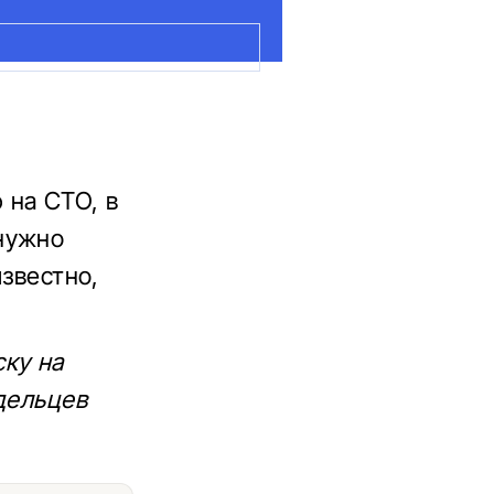
 на СТО, в
нужно
известно,
ку на
дельцев