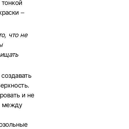
 тонкой
краски –
о, что не
ы
щищать
 создавать
ерхность.
ровать и не
и между
розольные