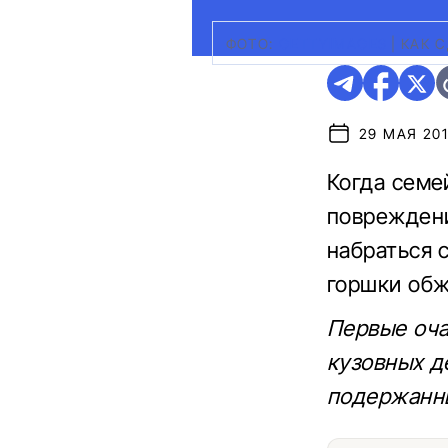
ФОТО:
GETTYIMAGES
|
КАК 
29 МАЯ 201
Когда семе
повреждени
набраться с
горшки обж
Первые оча
кузовных д
подержанн