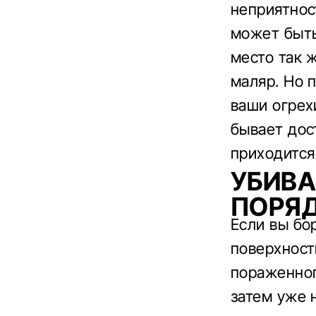
неприятнос
может быть
место так 
маляр. Но 
ваши огрех
бывает дос
приходится
УБИВА
ПОРЯ
Если вы бо
поверхност
пораженног
затем уже 