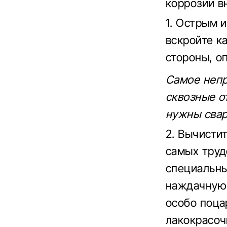
коррозии в
1. Острым 
вскройте к
стороны, о
Самое непр
сквозные о
нужны свар
2. Вычисти
самых труд
специальны
наждачную 
особо поца
лакокрасоч