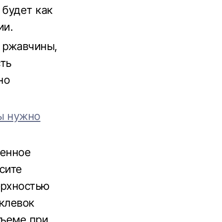
 будет как
ии.
 ржавчины,
сть
но
мы нужно
денное
сите
ерхностью
аклевок
бъеме при