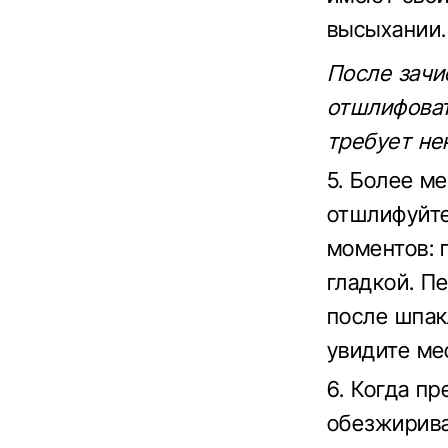
высыхании.
После зачи
отшлифоват
требует не
5. Более м
отшлифуйте
моментов: 
гладкой. П
после шпак
увидите ме
6. Когда пр
обезжирива