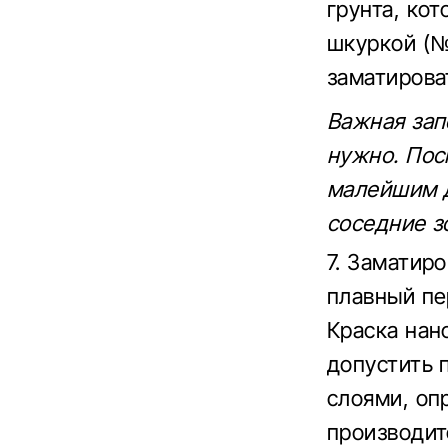
грунта, ко
шкуркой (№
заматирова
Важная зап
нужно. Пос
малейшим 
соседние з
7. Заматиро
плавный пе
Краска нано
допустить 
слоями, оп
производит