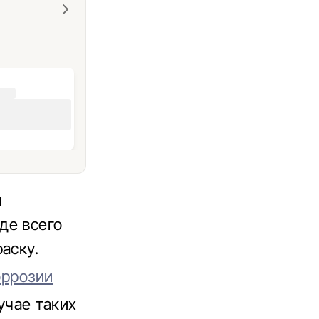
м
де всего
аску.
оррозии
учае таких