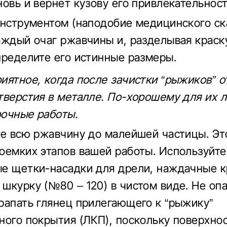
новь и вернет кузову его привлекательност
инструментом (наподобие медицинского ск
аждый очаг ржавчины и, разделывая краск
пределите его истинные размеры.
иятное, когда после зачистки “рыжиков” 
тверстия в металле. По-хорошему для их 
очные работы.
те всю ржавчину до малейшей частицы. Эт
оемких этапов вашей работы. Используйте
е щетки-насадки для дрели, наждачные к
шкурку (№80 – 120) в чистом виде. Не оп
рапать глянец прилегающего к “рыжику”
ного покрытия (ЛКП), поскольку поверхнос