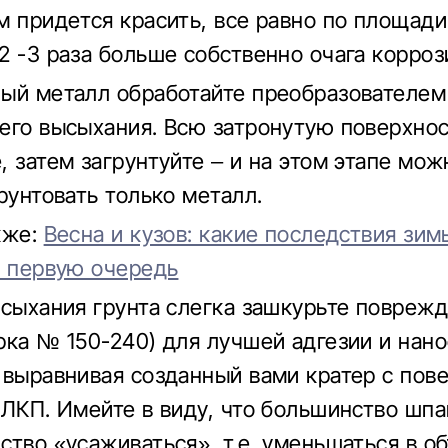
м придется красить, все равно по площади
2 -3 раза больше собственно очага корроз
ый металл обработайте преобразователем
его высыхания. Всю затронутую поверхно
, затем загрунтуйте – и на этом этапе мож
рунтовать только металл.
кже:
Весна и кузов: какие последствия зи
в первую очередь
ысыхания грунта слегка зашкурьте повреж
рка № 150-240) для лучшей адгезии и нано
 выравнивая созданный вами кратер с пов
 ЛКП. Имейте в виду, что большинство шп
ство «усаживаться», т.е. уменьшаться в о