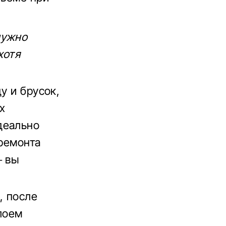
нужно
хотя
у и брусок,
х
деально
 ремонта
– вы
, после
лоем