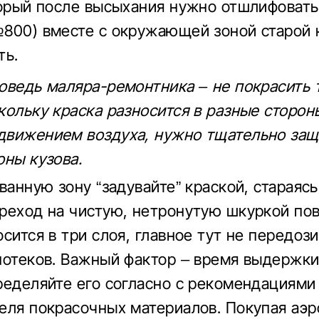
торый после высыхания нужно отшлифовать
800) вместе с окружающей зоной старой 
ть.
оведь маляра-ремонтника – не покрасить т
кольку краска разносится в разные сторон
движением воздуха, нужно тщательно за
оны кузова.
ванную зону “задувайте” краской, стараясь
реход на чистую, нетронутую шкуркой пов
сится в три слоя, главное тут не передози
потеков. Важный фактор – время выдержк
ределяйте его согласно с рекомендациями
еля покрасочных материалов. Покупая аэ