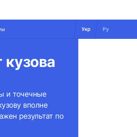
Укр
Ру
ли
 кузова
ы и точечные
кузову вполне
ажен результат по