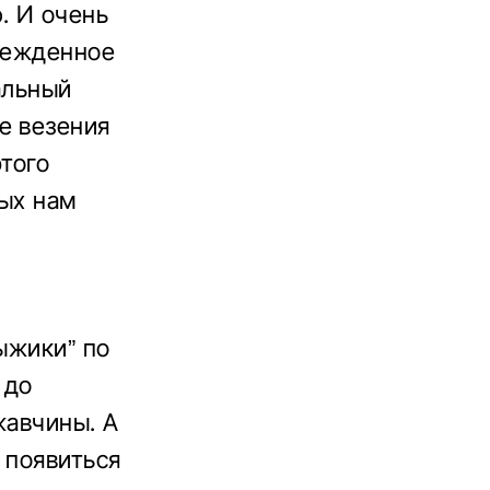
. И очень
врежденное
альный
е везения
этого
рых нам
ыжики” по
 до
жавчины. А
 появиться