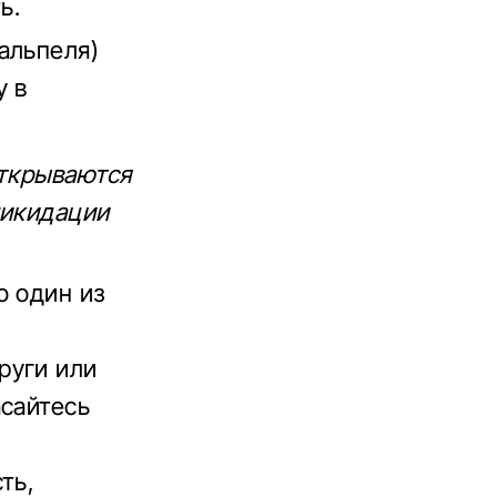
ь.
альпеля)
у в
открываются
ликидации
о один из
руги или
асайтесь
ть,