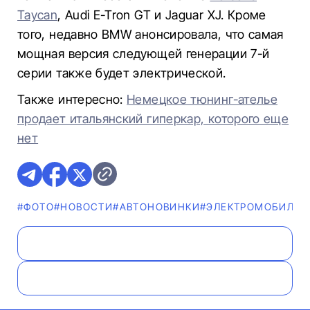
Taycan
, Audi E-Tron GT и Jaguar XJ. Кроме
того, недавно BMW анонсировала, что самая
мощная версия следующей генерации 7-й
серии также будет электрической.
Также интересно:
Немецкое тюнинг-ателье
продает итальянский гиперкар, которого еще
нет
#ФОТО
#НОВОСТИ
#AВТОНОВИНКИ
#ЭЛЕКТРОМОБИЛЬ
#