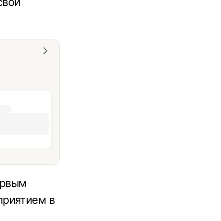
свои
ервым
приятием в