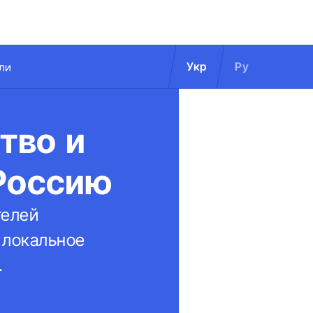
Укр
Ру
ли
тво и
 Россию
телей
 локальное
.