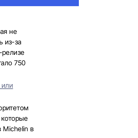
ая не
 из-за
-релизе
тало 750
 или
оритетом
, которые
 Michelin в