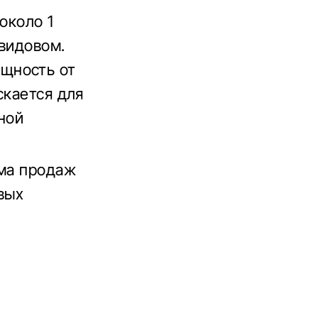
около 1
авидовом.
щность от
скается для
ной
ема продаж
вых