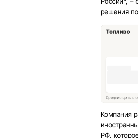
России", –
решения по
Топливо
Средние цены в с
Компания р
иностранны
РФ, которо