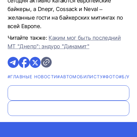
сегодня активно катаются европейские
байкеры, а Dnepr, Cossack и Neval –
желанные гости на байкерских митингах по
всей Европе.
Читайте также:
Каким мог быть последний
МТ "Днепр": эндуро "Динамит"
#ГЛАВНЫЕ НОВОСТИ
#АВТОМОБИЛИСТУ
#ФОТО
#Б/У 