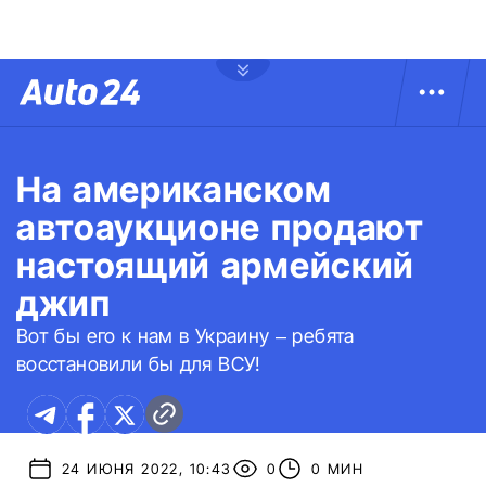
На американском
автоаукционе продают
настоящий армейский
джип
Вот бы его к нам в Украину – ребята
восстановили бы для ВСУ!
24 ИЮНЯ 2022, 10:43
0
0 МИН