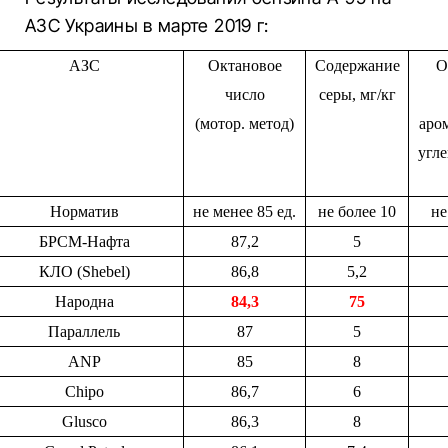
АЗС Украины в марте 2019 г:
АЗС
Октановое
Содержание
О
число
серы, мг/кг
(мотор. метод)
аро
угле
Норматив
не менее 85 ед.
не более 10
не
БРСМ-Нафта
87,2
5
КЛО (Shebel)
86,8
5,2
Народна
8
4,3
7
5
Параллель
87
5
ANP
85
8
Chipo
86,7
6
Glusco
86,3
8