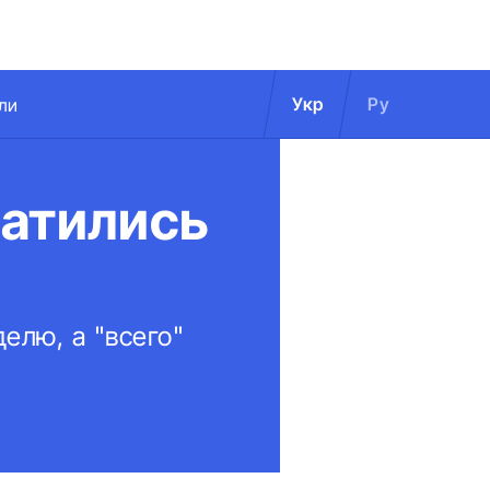
Укр
Ру
ли
ратились
елю, а "всего"