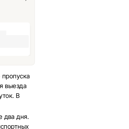
е пропуска
ля выезда
уток.
В
 два дня.
нспортных