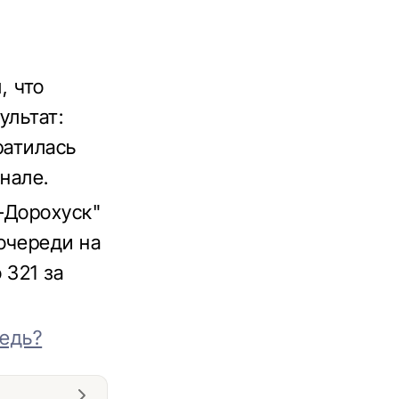
, что
ультат:
ратилась
анале.
-Дорохуск"
очереди на
 321 за
редь?