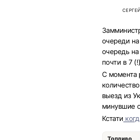
СЕРГЕ
Замминистр
очереди на
очередь на
почти в 7 (
С момента 
количество
выезд из У
минувшие с
Кстати
когд
Топливо