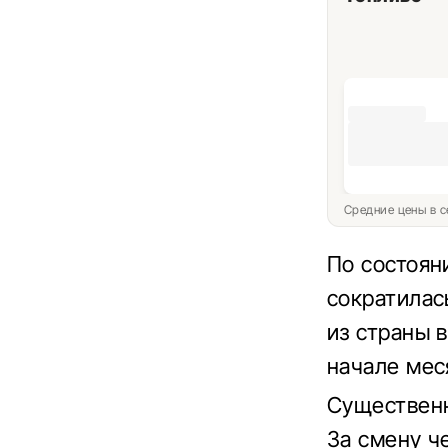
Средние цены в с
По состоян
сократилас
из страны 
начале мес
Существенн
За
смену че