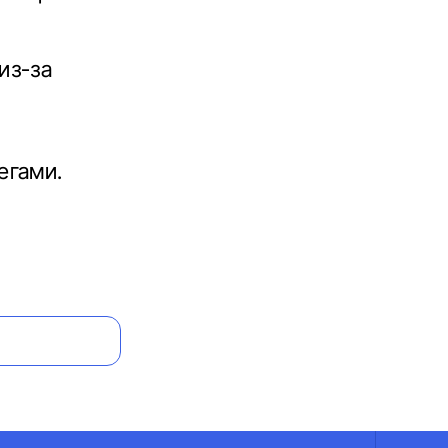
из-за
егами.