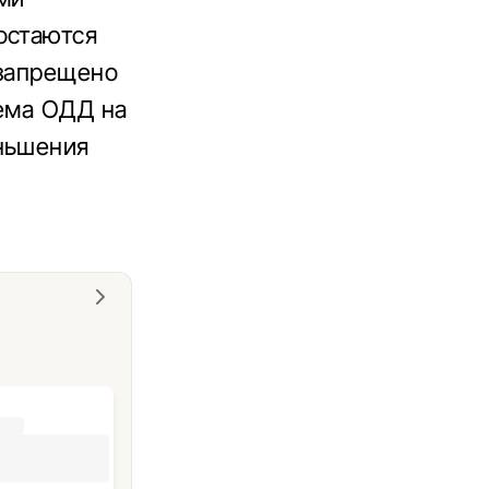
остаются
 запрещено
хема ОДД на
еньшения