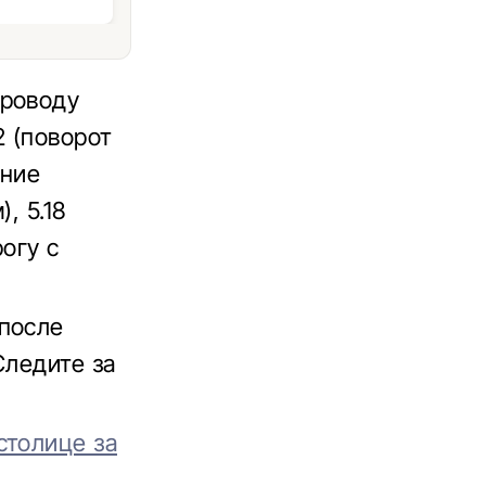
проводу
2 (поворот
ение
, 5.18
рогу с
 после
Следите за
столице за