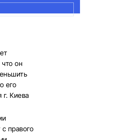
дет
 что он
меньшить
о его
 г. Киева
ми
 с правого
ми