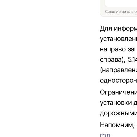
Средние цены в с
Для информ
установлен
направо за
справа), 5.
(направлени
односторон
Ограничени
установки 
дорожными
Напомним,
год
.