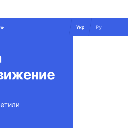
Укр
Ру
ли
а
вижение
ретили