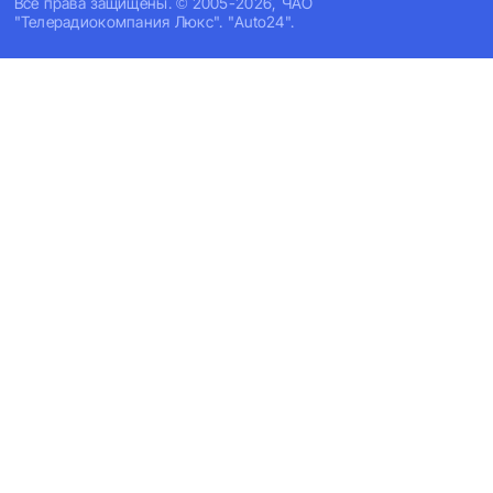
Все права защищены. © 2005-2026, ЧАО
"Телерадиокомпания Люкс". "Auto24".