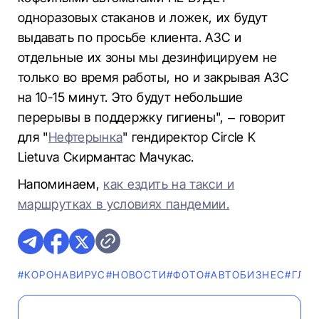
одноразовых стаканов и ложек, их будут
выдавать по просьбе клиента. АЗС и
отдельные их зоны мы дезинфицируем не
только во время работы, но и закрывая АЗС
на 10-15 минут. Это будут небольшие
перерывы в поддержку гигиены", – говорит
для "
Нефтерынка
" гендиректор Circle K
Lietuva Скирмантас Мачукас.
Напоминаем,
как ездить на такси и
маршрутках в условиях пандемии.
#КОРОНАВИРУС
#НОВОСТИ
#ФОТО
#AВТОБИЗНЕС
#ГЛА