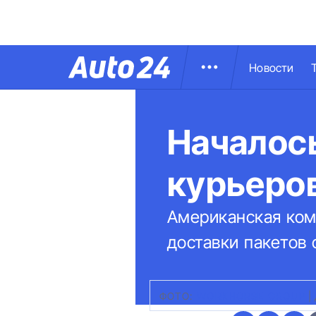
Новости
Началось
курьеро
Американская ком
доставки пакетов
ФОТО:
WORKHORSE GROUP
|