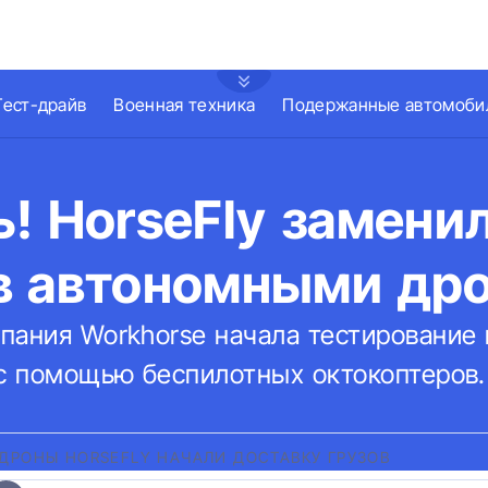
Тест-драйв
Военная техника
Подержанные автомоби
! HorseFly замени
в автономными др
пания Workhorse начала тестирование
 с помощью беспилотных октокоптеров.
ДРОНЫ HORSEFLY НАЧАЛИ ДОСТАВКУ ГРУЗОВ