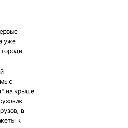
первые
а уже
 городе
ой
емью
н" на крыше
грузовик
рузов, в
акеты к