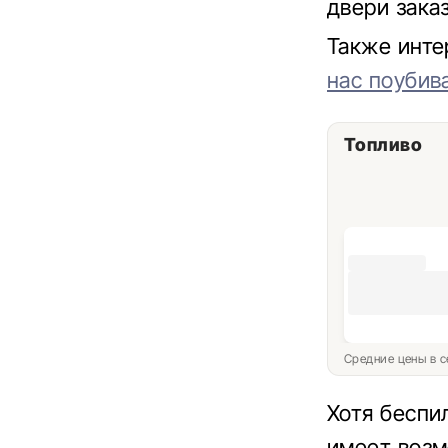
двери зака
Также инте
нас поубив
Топливо
Средние цены в с
Хотя беспи
имеет возм