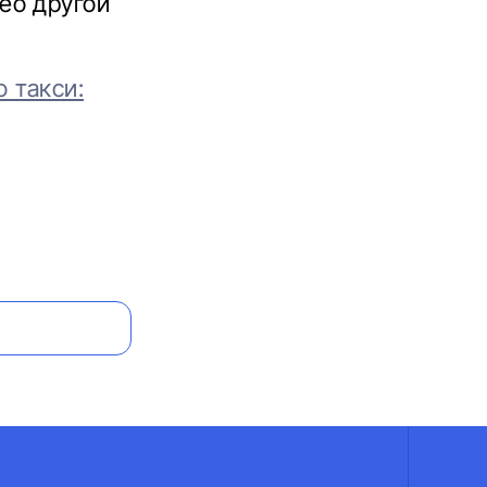
ео другой
о такси: