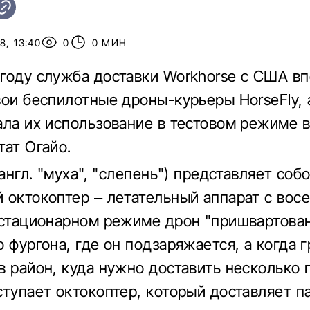
8, 13:40
0
0 МИН
году служба доставки Workhorse с США в
вои беспилотные дроны-курьеры HorseFly, 
ала их использование в тестовом режиме в
тат Огайо.
 англ. "муха", "слепень") представляет соб
 октокоптер – летательный аппарат с вос
 стационарном режиме дрон "пришвартова
 фургона, где он подзаряжается, а когда 
в район, куда нужно доставить несколько г
ступает октокоптер, который доставляет п