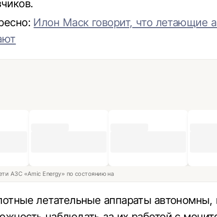
зчиков.
ресно:
Илон Маск говорит, что летающие 
ают
ети АЗС «Amic Energy» по состоянию на
лотные летательные аппараты автономны,
ожность наблюдать за их работой с монит