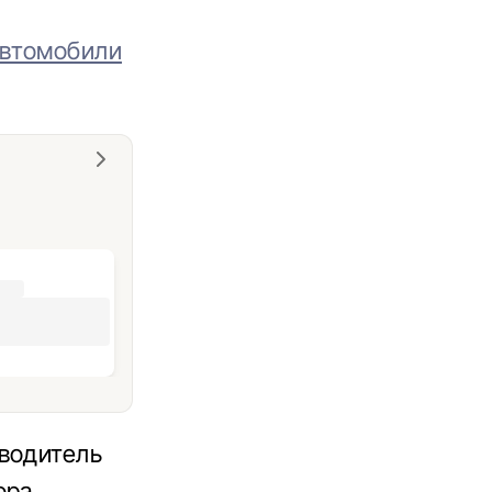
автомобили
 водитель
ора,