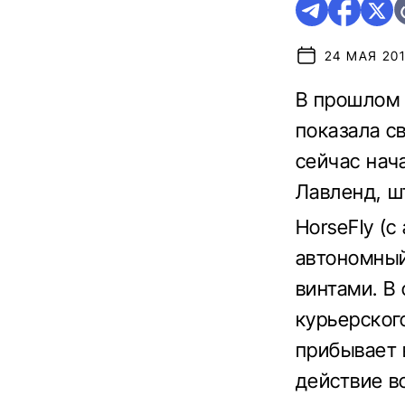
24 МАЯ 201
В прошлом 
показала с
сейчас нач
Лавленд, ш
HorseFly (с
автономный
винтами. В
курьерского
прибывает 
действие в