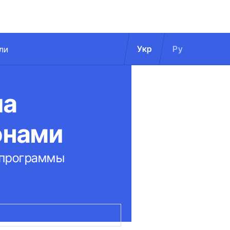
Укр
Ру
ли
ла
онами
 программы