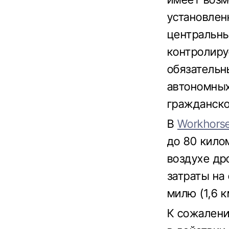
установлен
центральны
контролиру
обязательн
автономных
гражданско
В
Workhors
до 80 килом
воздухе др
затраты на
милю (1,6 к
К сожалени