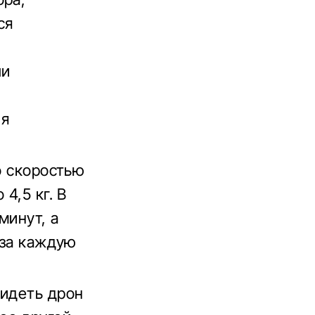
ся
ли
ия
о скоростью
4,5 кг. В
минут, а
 за каждую
видеть дрон