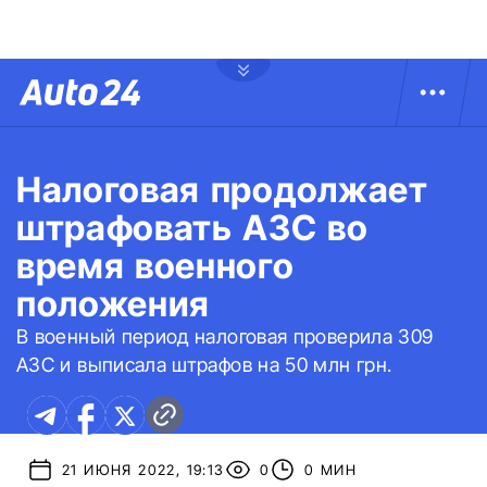
Налоговая продолжает
штрафовать АЗС во
время военного
положения
В военный период налоговая проверила 309
АЗС и выписала штрафов на 50 млн грн.
21 ИЮНЯ 2022, 19:13
0
0 МИН