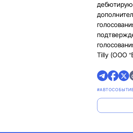
дебютирую
дополнител
голосовани
подтвержде
голосовани
Tilly (ООО 
#АВТОСОБЫТИ