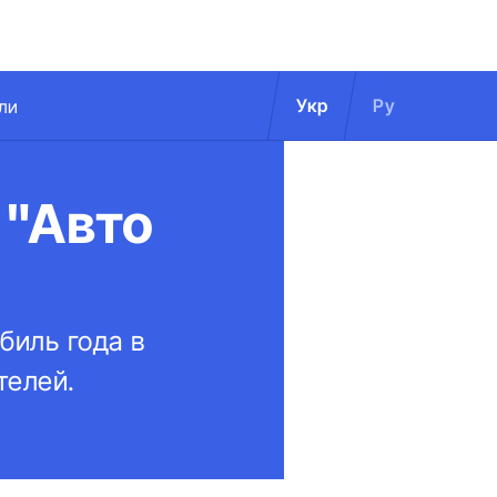
Укр
Ру
ли
 "Авто
биль года в
телей.