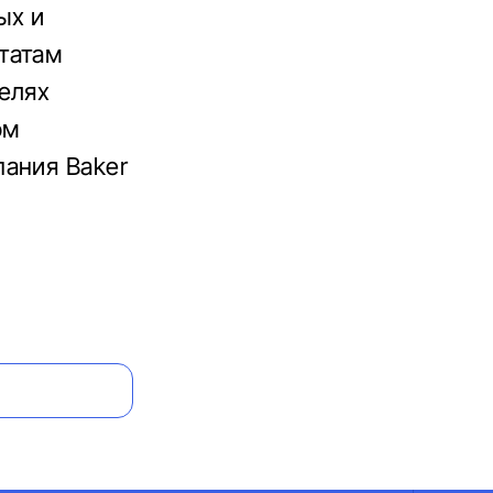
ых и
татам
елях
ом
ания Baker