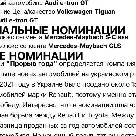
ый автомобиль
Audi e-tron GT
ние Цена/качество
Volkswagen Tiguan
di e-tron GT
ИАЛЬНЫЕ НОМИНАЦИИ
 люкс сегмента
Mercedes-Maybach S-Class
р люкс сегмента
Mercedes-Maybach GLS
ИЕ НОМИНАЦИИ
ии
"Прорыв года"
определяется компания,
льше новых автомобилей на украинском р
 2021 году в Украине было продано около 1
мобилей марки Renault, поэтому именно эт
обеду. Интересно, что в номинации шла ч
ая борьба между Renault и Toyota. Между
азница проданных за год автомобилей сос
втомобиля.
На конечный результат существ