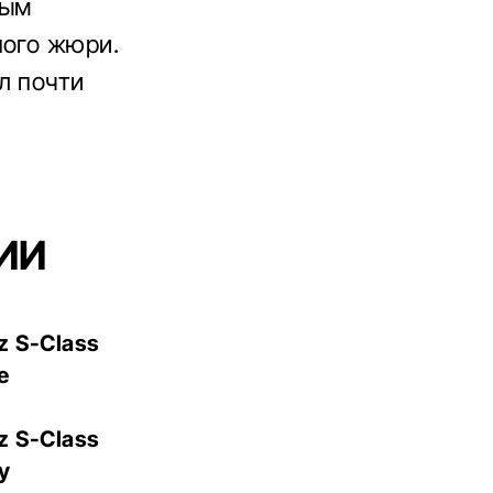
ным
ного жюри.
л почти
ИИ
z S-Class
e
z S-Class
y