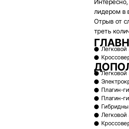
Интересно,
лидером в 
Отрыв от с
треть коли
ГЛАВ
Легковой
Кроссове
ДОПО
Легковой
Электрок
Плагин-г
Плагин-г
Гибридны
Легковой
Кроссове