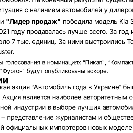
итуация с наличием автомобилей у дилеро
ии
"Лидер продаж"
победила модель Kia S
2021 году продавалась лучше всего.
За год 
оло 7 тыс. единиц.
За ними выстроились T
ster.
ы голосования в номинациях “Пикап”, “Компак
 “Фургон” будут опубликованы вскоре.
ии
кая акция “Автомобиль года в Украине” бы
.
Акция является наиболее авторитетным 
ной индустрии в выборе лучших автомобил
 – представление журналистам и обществ
й официальных импортеров новых моделе