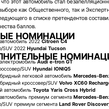
 что этот автомобиль стал безапелляцион
выборе как Общественного, так и Эксперт
ледующего в списке претендентов состави
чества баллов.
НЫЕ НОМИНАЦИИ
 автомобиль 2022
Citroen C4
р/SUV 2022
Hyundai Tucson
ЛНИТЕЛЬНЫЕ НОМИНАЦ
 электромобиль
Audi e-tron GT
россовер/SUV
Hyundai IONIQ5
ибридный легковой автомобиль
Mercedes-Ben
ибридный кроссовер/SUV
Volvo XC60 Recharg
й автомобиль
Toyota Yaris Cross Hybrid
 автомобиль премиум сегмента
Mercedes-Ben
р/SUV премиум сегмента
Land Rover Discover