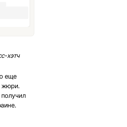
сс-хэтч
о еще
 жюри.
 получил
раине.