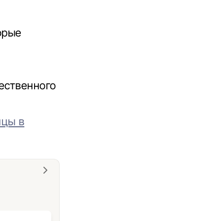
орые
ественного
нцы в