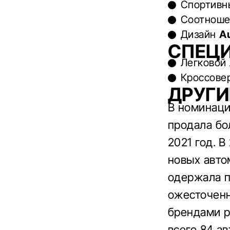
Спортивн
Соотноше
Дизайн
Au
СПЕЦ
Легковой
Кроссове
ДРУГ
В номинац
продала бо
2021 год.
В
новых авто
одержала п
ожесточенн
брендами р
всего 84 а