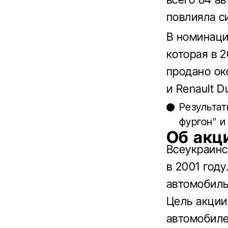
повлияла с
В номинац
которая в 
продано ок
и Renault Du
Результат
фургон” и
Об акц
Всеукраинс
в 2001 году
автомобиль
Цель акции
автомобиле