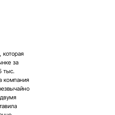
 которая
ынке за
5 тыс.
а компания
резвычайно
 двумя
тавила
енно