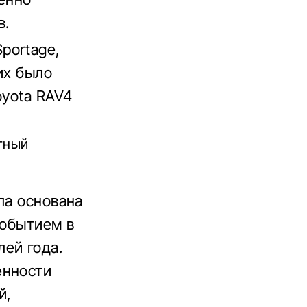
в.
portage,
их было
oyota RAV4
тный
ла основана
событием в
ей года.
енности
й,