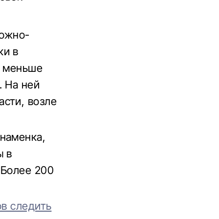
рожно-
ки в
ь меньше
. На ней
сти, возле
Знаменка,
ы в
 Более 200
ов следить