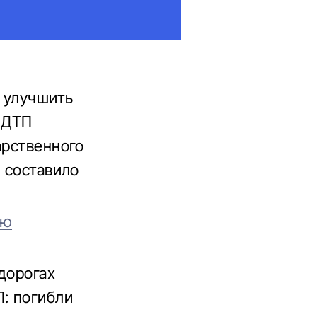
 улучшить
о ДТП
арственного
" составило
ию
дорогах
П: погибли