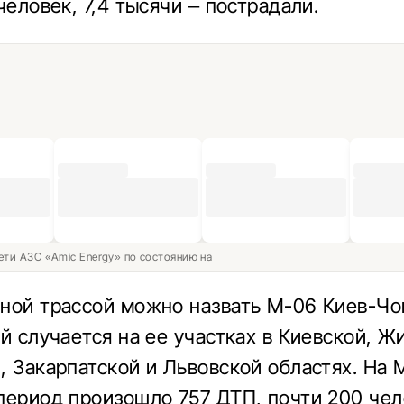
человек, 7,4 тысячи – пострадали.
ети АЗС «Amic Energy» по состоянию на
ной трассой можно назвать М-06 Киев-Чо
ий случается на ее участках в Киевской, Ж
, Закарпатской и Львовской областях. На 
период произошло 757 ДТП, почти 200 чел