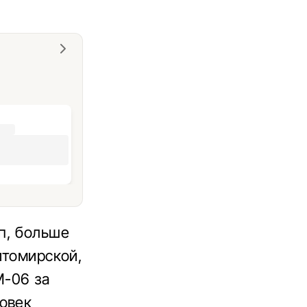
п, больше
итомирской,
М-06 за
овек