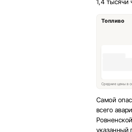
1,4 тысячи 
Топливо
Средние цены в с
Самой опас
всего авар
Ровненской
указанный 