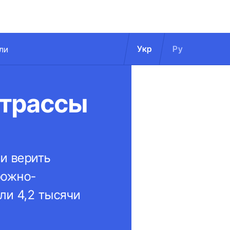
Укр
Ру
ли
 трассы
ли верить
рожно-
ли 4,2 тысячи