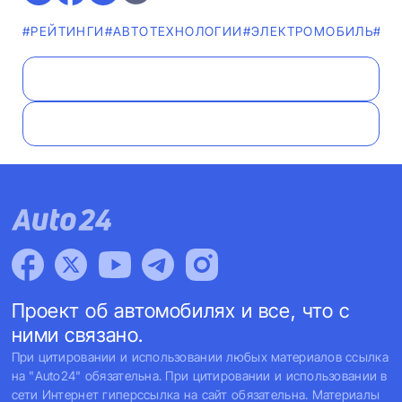
#РЕЙТИНГИ
#АВТОТЕХНОЛОГИИ
#ЭЛЕКТРОМОБИЛЬ
#Н
Проект об автомобилях и все, что с
ними связано.
При цитировании и использовании любых материалов ссылка
на "Auto24" обязательна. При цитировании и использовании в
сети Интернет гиперссылка на сайт обязательна. Материалы