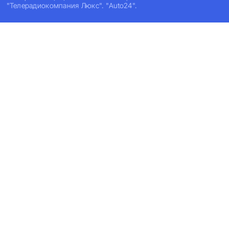
"Телерадиокомпания Люкс". "Auto24".