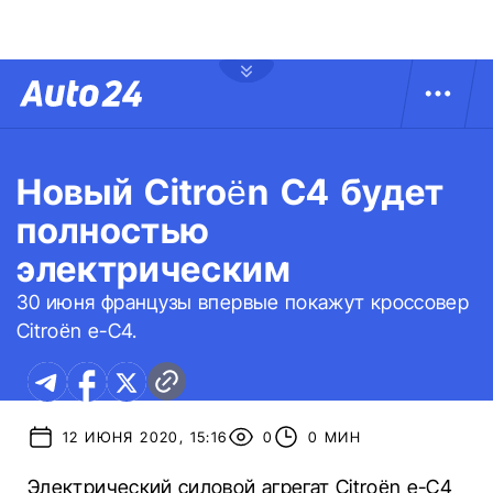
Новый Citroën C4 будет
полностью
электрическим
30 июня французы впервые покажут кроссовер
Citroën e-C4.
12 ИЮНЯ 2020, 15:16
0
0 МИН
Электрический силовой агрегат Citroën e-C4