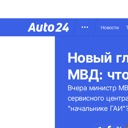
Новости
Новый г
МВД: что
Вчера министр МВ
сервисного центр
"начальнике ГАИ"