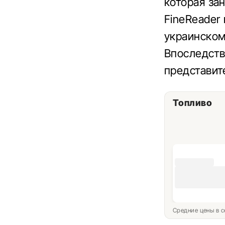
которая за
FineReader
украинском
Впоследств
представите
Топливо
Средние цены в с