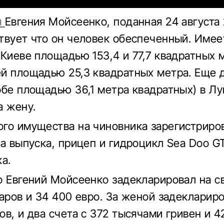
я
Евгения Мойсеенко, поданная 24 августа 
твует что он человек обеспеченный. Имее
 Киеве площадью 153,4 и 77,7 квадратных 
й площадью 25,3 квадратных метра. Еще 
обе площадью 36,1 метра квадратных) в Лу
а жену.
го имущества на чиновника зарегистриро
да выпуска, прицеп и гидроцикл Sea Doo G
а.
о Евгений Мойсеенко задекларировал на с
ларов и 34 400 евро. За женой задекларир
ов, и два счета с 372 тысячами гривен и 4