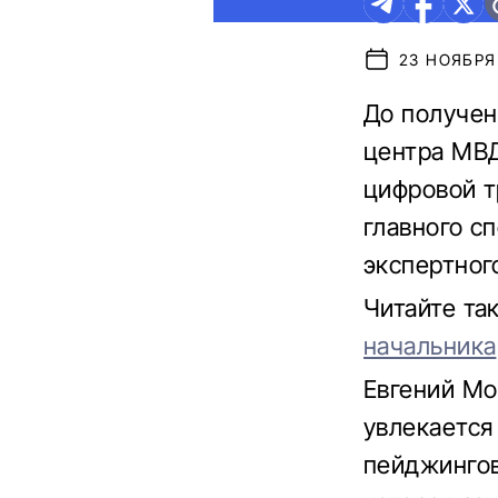
23 НОЯБРЯ 
До получен
центра МВД
цифровой т
главного с
экспертног
Читайте та
начальника
Евгений Мо
увлекается
пейджингов