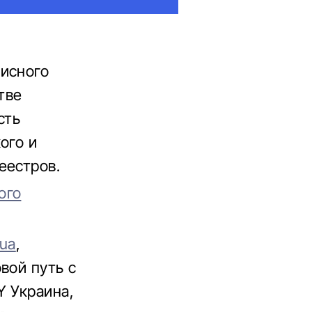
висного
тве
сть
ого и
еестров.
ого
.ua
,
вой путь с
Y Украина,