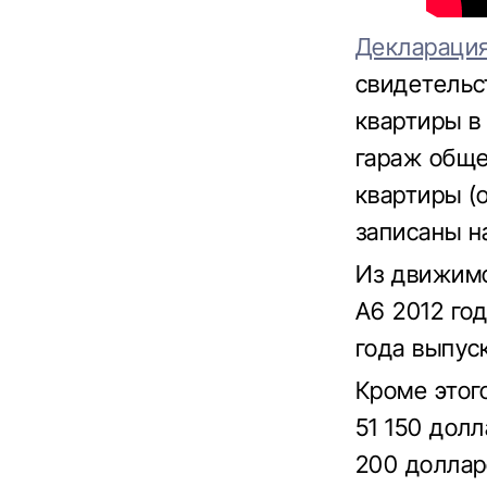
Деклараци
свидетельс
квартиры в
гараж обще
квартиры (
записаны н
Из движимо
A6 2012 го
года выпуск
Кроме этог
51 150 дол
200 доллар