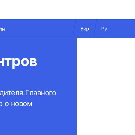
Укр
Ру
ли
нтров
дителя Главного
о о новом