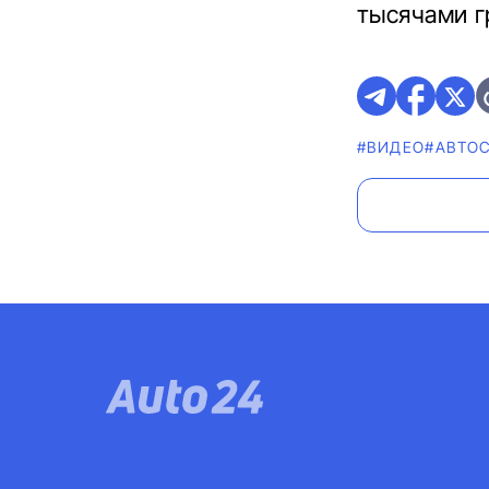
тысячами г
#ВИДЕО
#АВТО