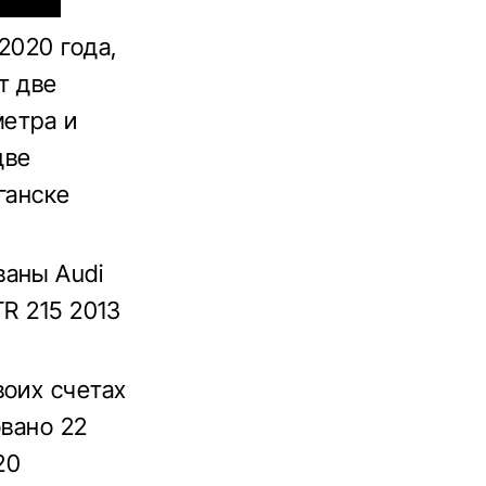
2020 года,
т две
метра и
две
ганске
ваны Audi
TR 215 2013
воих счетах
овано 22
20