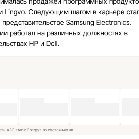
нималась продажей программных продукто
 и Lingvo. Следующим шагом в карьере стал
 представительстве Samsung Electronics.
ии работал на различных должностях в
льствах HP и Dell.
ети АЗС «Amic Energy» по состоянию на