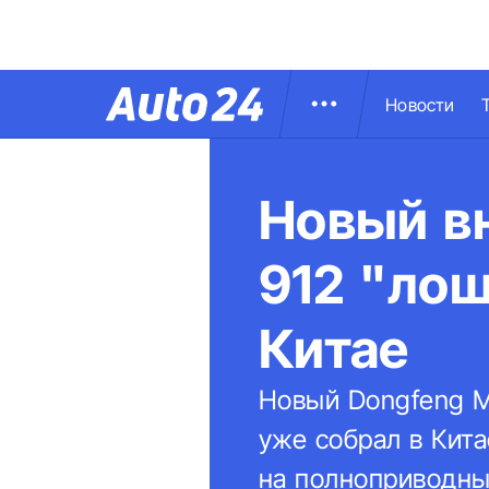
Новости
Новый в
912 "лош
Китае
Новый Dongfeng M
уже собрал в Кита
на полноприводны