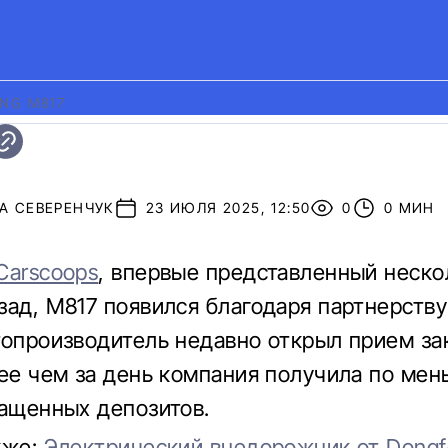
NG M817
А СЕВЕРЕНЧУК
23 ИЮЛЯ 2025, 12:50
0
0 МИН
Carscoops
, впервые представленный неско
зад, M817 появился благодаря партнерству
топроизводитель недавно открыл прием за
нее чем за день компания получила по ме
ращенных депозитов.
кже:
Электрический внедорожник от Dongf