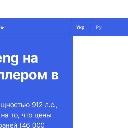
Укр
Ру
ли
ng на
ллером в
щностью 912 л.с.,
на то, что цены
юаней (46 000