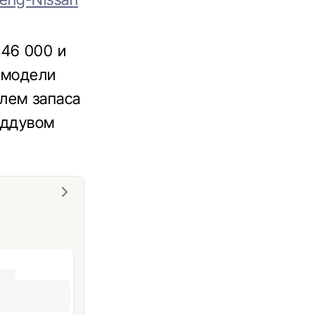
$46 000 и
 модели
лем запаса
аддувом