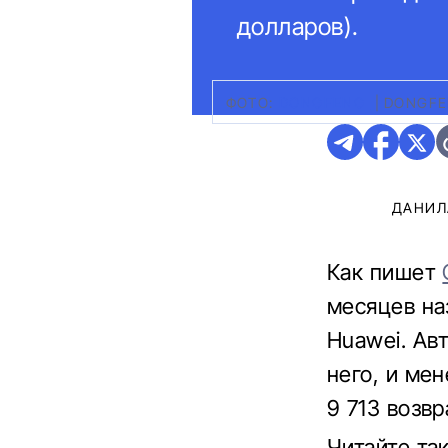
долларов).
ФОТО:
DONGFENG
|
DONGFE
ДАНИЛ
Как пишет
месяцев на
Huawei. Ав
него, и ме
9 713 возв
Читайте та