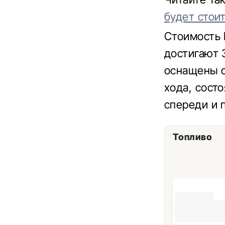
будет стои
Стоимость 
достигают 
оснащены о
хода, сост
спереди и 
Топливо