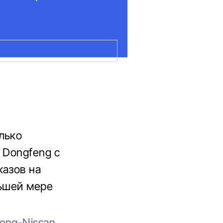
лько
 Dongfeng с
казов на
ньшей мере
eng-Nissan