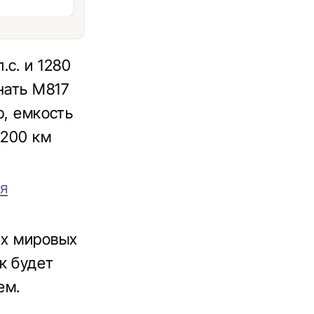
с. и 1280
нать M817
р, емкость
 200 км
я
их мировых
к будет
ем.