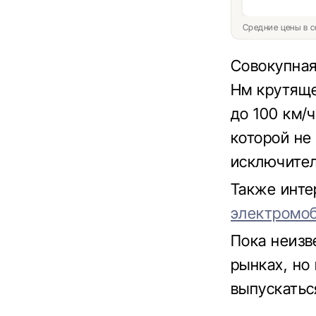
Средние цены в с
Совокупная
Нм крутяще
до 100 км/ч
которой не
исключител
Также инте
электромоб
Пока неизв
рынках, но
выпускатьс