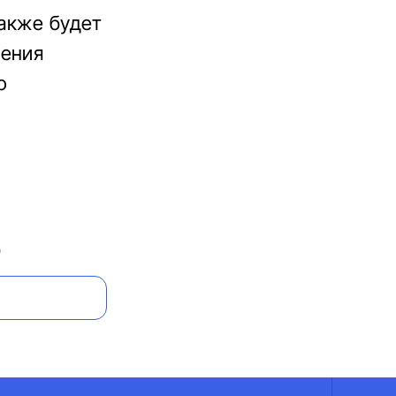
также будет
нения
ю
О