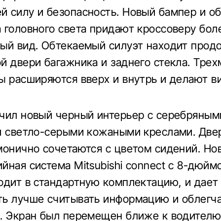
 силу и безопасность. Новый бампер и о
 головного света придают кроссоверу бо
ый вид. Обтекаемый силуэт находит прод
й двери багажника и заднего стекла. Тре
ы расширяются вверх и внутрь и делают в
чил новый черный интерьер с серебряным
и светло-серыми кожаными креслами. Две
монично сочетаются с цветом сидений. Но
йная система Mitsubishi connect с 8-дюй
одит в стандартную комплектацию, и дает
ь лучше считывать информацию и облегч
. Экран был перемещен ближе к водителю