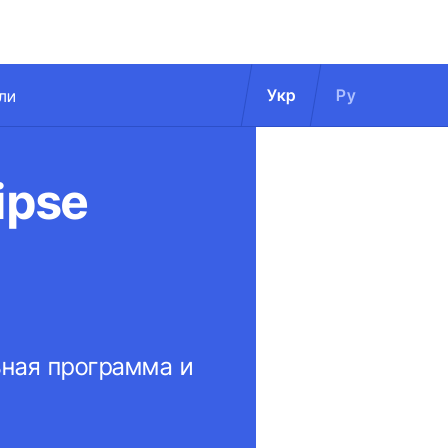
Укр
Ру
ли
ipse
ьная программа и