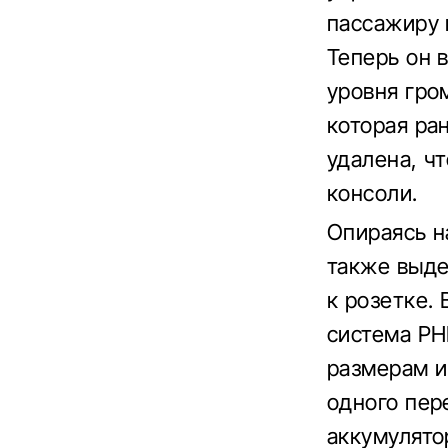
пассажиру 
Теперь он 
уровня гро
которая ра
удалена, ч
консоли.
Опираясь на
также выде
к розетке.
система PH
размерам и 
одного пер
аккумулято