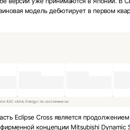
обе версии уже принимаются в Японии. В 
зиновая модель дебютирует в первом квар
ети АЗС «Amic Energy» по состоянию на
асть Eclipse Cross является продолжением
фирменной концепции Mitsubishi Dynamic S