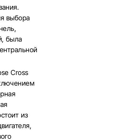
вания.
ля выбора
нель,
й, была
центральной
pse Cross
дключением
орная
ая
остоит из
вигателя,
вого