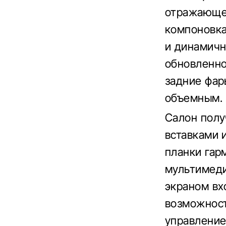
отражающей
компоновка
и динамичн
обновленно
задние фар
объемным.
Салон полу
вставками 
планки гар
мультимеди
экраном вх
возможност
управление