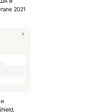
США и
тале 2021
 и
hield,