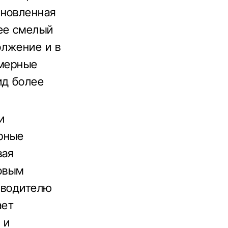
бновленная
лее смелый
олжение и в
хмерные
ид более
и
рные
вая
мовым
 водителю
ает
 и