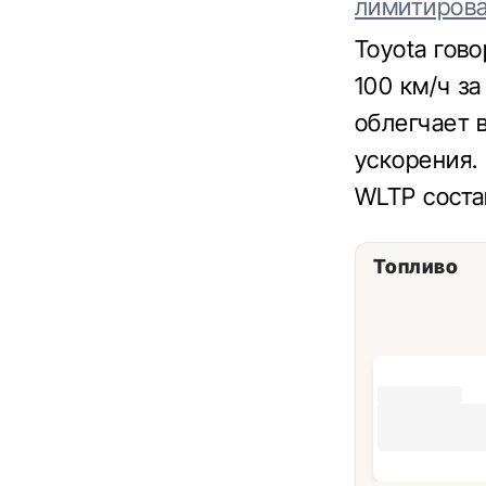
лимитиров
Toyota гово
100 км/ч за
облегчает 
ускорения.
WLTP состав
Топливо