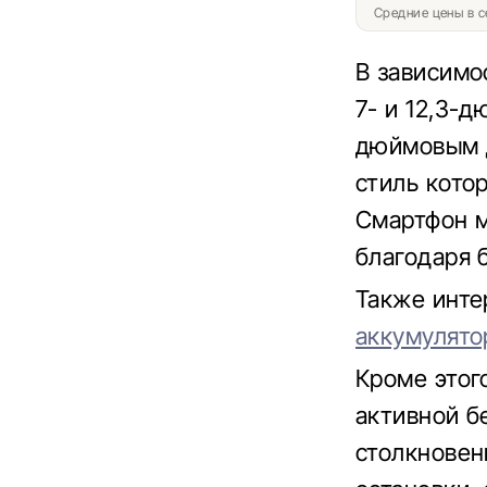
Средние цены в с
В зависимо
7- и 12,3-
дюймовым 
стиль кото
Смартфон м
благодаря б
Также инте
аккумулято
Кроме этог
активной б
столкновен