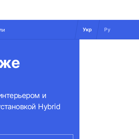
Укр
Ру
ли
уже
интерьером и
становкой Hybrid