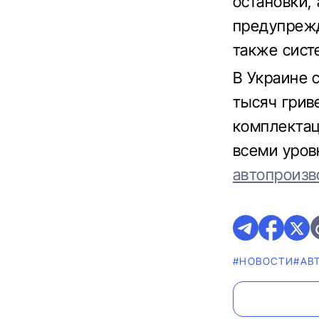
остановки,
предупрежд
также сист
В Украине с
тысяч гриве
комплектаци
всеми уро
автопроизв
#НОВОСТИ
#AВ