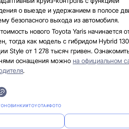
 адаптивный круиз-контроль с функцией
ения о выезде и удержанием в полосе дв
ему безопасного выхода из автомобиля.
тоимость нового Toyota Yaris начинается от
н, тогда как модель с гибридом Hybrid 13
и Style от 1 278 тысяч гривен. Ознакомит
внями оснащения можно
на официальном с
одителя
.
ТОНОВИНКИ
#TOYOTA
#ФОТО