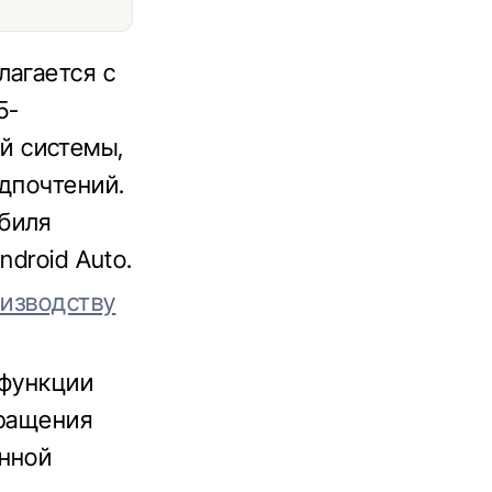
лагается с
5-
й системы,
дпочтений.
биля
ndroid Auto.
оизводству
 функции
вращения
енной