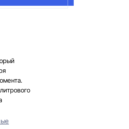
торый
ря
омента.
-литрового
а
ные