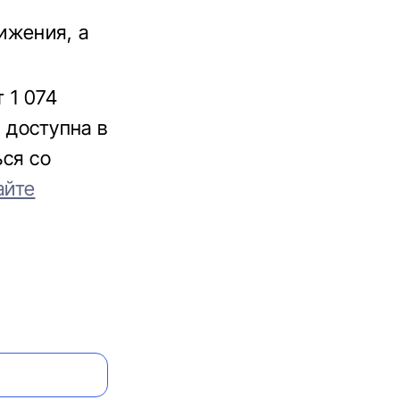
ижения, а
 1 074
0 доступна в
ься со
айте