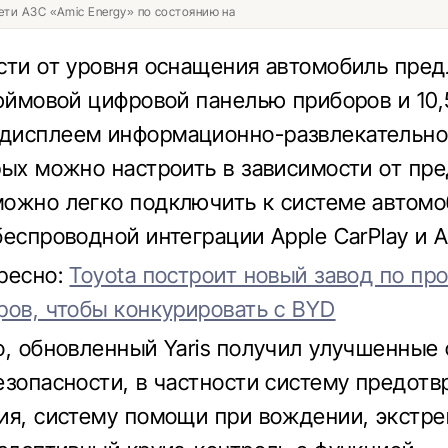
ети АЗС «Amic Energy» по состоянию на
сти от уровня оснащения автомобиль пред
дюймовой цифровой панелью приборов и 10,
дисплеем информационно-развлекательно
рых можно настроить в зависимости от пре
ожно легко подключить к системе автомо
еспроводной интеграции Apple CarPlay и A
ресно:
Toyota построит новый завод по пр
ров, чтобы конкурировать с BYD
о, обновленный Yaris получил улучшенные
езопасности, в частности систему предот
ия, систему помощи при вождении, экстр