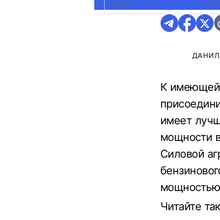
ФОТО:
ТОЙОТА-УКРАИНА
|
T
ДАНИЛ
К имеющейс
присоедини
имеет лучш
мощности в
Силовой аг
бензиновог
мощностью 
Читайте та