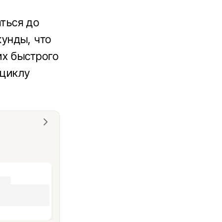
аться до
екунды, что
их быстрого
 циклу