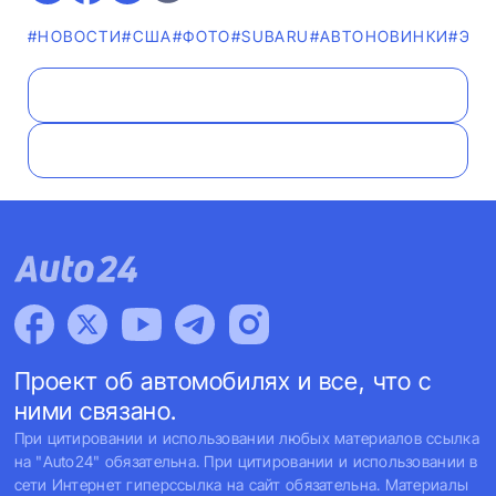
#НОВОСТИ
#США
#ФОТО
#SUBARU
#AВТОНОВИНКИ
#ЭЛЕ
Проект об автомобилях и все, что с
ними связано.
При цитировании и использовании любых материалов ссылка
на "Auto24" обязательна. При цитировании и использовании в
сети Интернет гиперссылка на сайт обязательна. Материалы