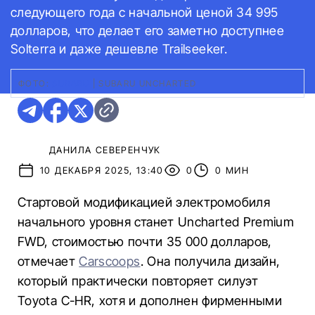
следующего года с начальной ценой 34 995
долларов, что делает его заметно доступнее
Solterra и даже дешевле Trailseeker.
ФОТО:
SUBARU
|
SUBARU UNCHARTED
ДАНИЛА СЕВЕРЕНЧУК
10 ДЕКАБРЯ 2025, 13:40
0
0 МИН
Стартовой модификацией электромобиля
начального уровня станет Uncharted Premium
FWD, стоимостью почти 35 000 долларов,
отмечает
Carscoops
. Она получила дизайн,
который практически повторяет силуэт
Toyota C-HR, хотя и дополнен фирменными