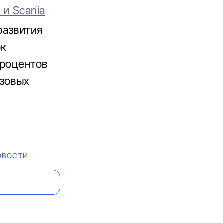
и Scania
развития
ок
процентов
азовых
ОВОСТИ