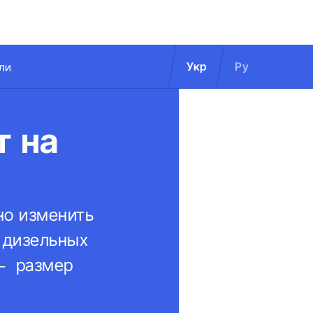
Укр
Ру
ли
т на
но изменить
я дизельных
 – размер