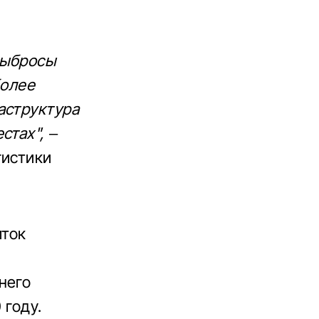
выбросы
более
аструктура
стах",
–
гистики
иток
него
 году.