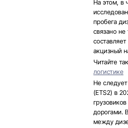
На этом, в
исследован
пробега ди
связано не
составляет 
акцизный на
Читайте т
логистике
Не следует
(ETS2) в 2
грузовиков
дорогами. 
между диз