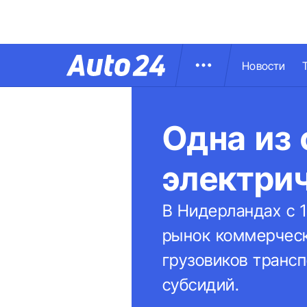
Новости
Одна из 
электри
В Нидерландах с 
рынок коммерческ
грузовиков транс
субсидий.