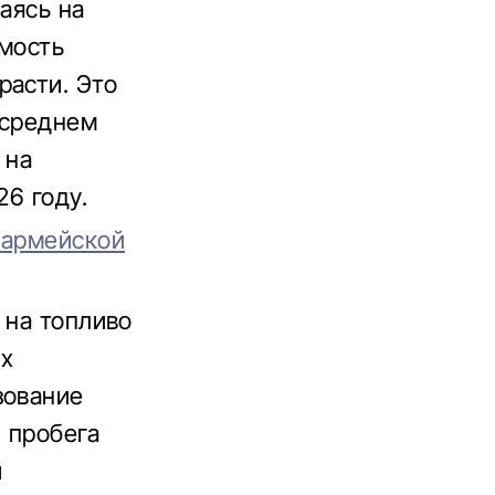
лаясь на
имость
расти. Это
 среднем
 на
26 году.
 армейской
 на топливо
их
зование
и пробега
и