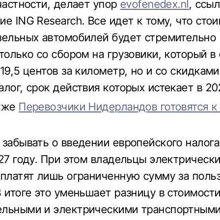
 частности, делает упор
evofenedex.nl
, ссы
ие ING Research. Все идет к тому, что сто
зельных автомобилей будет стремительно 
 только со сбором на грузовики, который в
19,5 центов за километр, но и со скидками
лог, срок действия которых истекает в 20
акже
Перевозчики Нидерландов готовятся к
 забывать о введении европейского налога
027 году. При этом владельцы электрическ
 платят лишь ограниченную сумму за поль
В итоге это уменьшает разницу в стоимост
ельными и электрическими транспортным