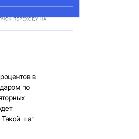
ЛЧОК ПЕРЕХОДУ НА
процентов в
ударом по
яторных
удет
 Такой шаг