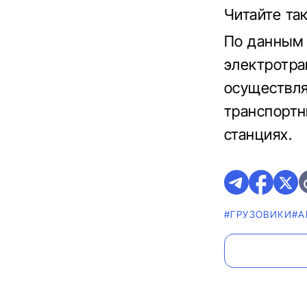
Читайте т
По данным 
электротра
осуществля
транспортн
станциях.
#ГРУЗОВИКИ
#А