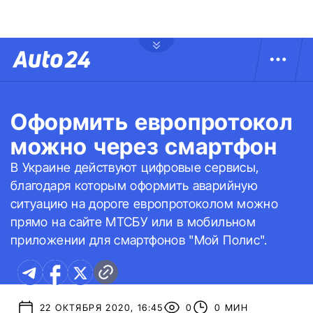
Оформить европротокол
можно через смартфон
В Украине действуют цифровые сервисы,
благодаря которым оформить аварийную
ситуацию на дороге европротоколом можно
прямо на сайте МТСБУ или в мобильном
приложении для смартфонов "Мой Полис".
22 ОКТЯБРЯ 2020, 16:45
0
0 МИН