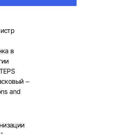
нистр
нка в
гии
 TEPS
асковый –
ons and
низации