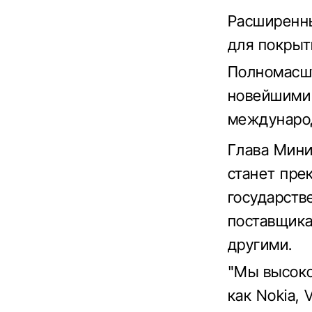
Расширенны
для покрыт
Полномасшт
новейшими 
международ
Глава Мини
станет пре
государств
поставщика
другими.
"Мы высоко
как Nokia,