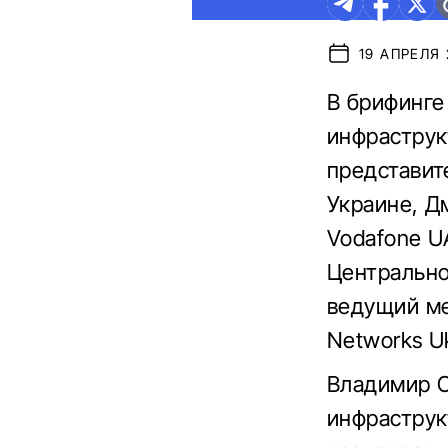
19 АПРЕЛЯ 2
В брифинге
инфраструк
представит
Украине, Д
Vodafone U
Центрально
ведущий ме
Networks Uk
Владимир О
инфраструк