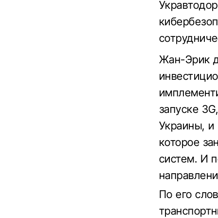
Укравтодор
кибербезоп
сотрудниче
Жан-Эрик д
инвестицио
имплементи
запуске 3G
Украины, и
которое за
систем. И п
направлени
По его сло
транспортн