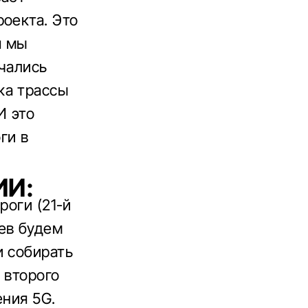
оекта. Это
я мы
ачались
ка трассы
И это
ги в
ИИ:
роги (21-й
ев будем
и собирать
 второго
ения 5G.