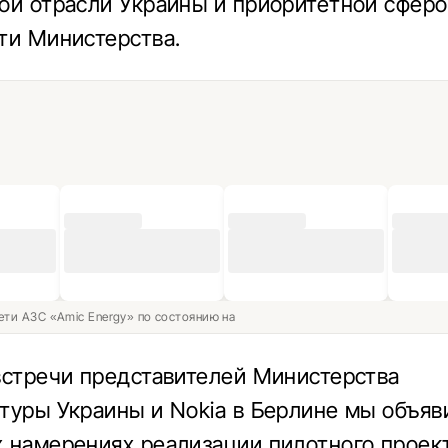
ой отрасли Украины и приоритетной сфер
ти Министерства.
ети АЗС «Amic Energy» по состоянию на
встречи представителей Министерства
туры Украины и Nokia в Берлине мы объяв
 намерениях реализации пилотного проек