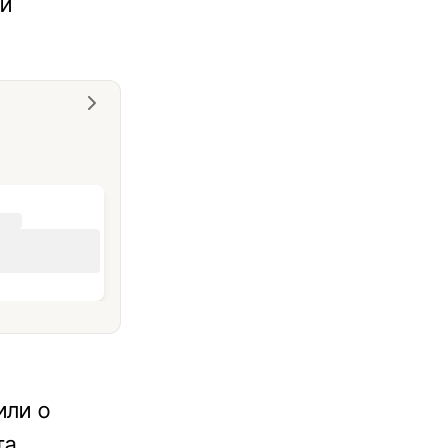
ой
или о
та