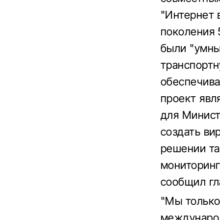
"Интернет 
поколения 
были "умны
транспортн
обеспечива
проект явл
для Минист
создать ви
решении та
мониторинг
сообщил гл
"Мы только
междунаро