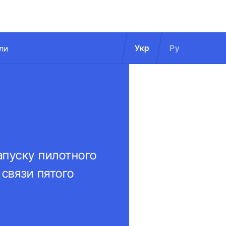
Укр
Ру
ли
апуску пилотного
 связи пятого