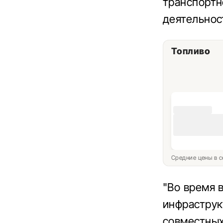
транспортн
деятельнос
Топливо
Средние цены в с
"Во время 
инфраструк
совместных