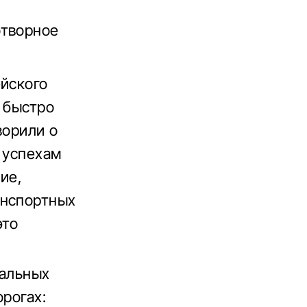
отворное
ейского
 быстро
ворили о
 успехам
ие,
анспортных
это
уальных
орогах: