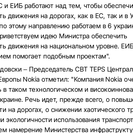
С и ЕИБ работают над тем, чтобы обеспеч
ь движения на дорогах, как в ЕС, так и в 
по этому направлению работаем в 6 украи
приветствуем идею Министра обеспечить
ть движения на национальном уровне. ЕИБ
ием помогает подобным проектам".
довски – Председатель CBT TEPS Централ
Европы Nokia отметил: "Компания Nokia оч
ь в таком технологическом и високоиннов
Украине. Речь идет, прежде всего, о повы
ти на дорогах, о снижении хаотического т
и экологичности использования транспор
ем намерение Министерства инфраструкт