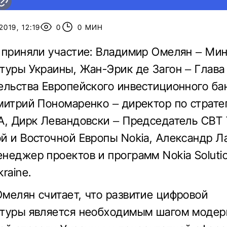
019, 12:19
0
0 МИН
 приняли участие: Владимир Омелян – Ми
туры Украины, Жан-Эрик де Загон – Глава
ельства Европейского инвестиционного ба
митрий Пономаренко – директор по страте
A, Дирк Левандовски – Председатель CBT
й и Восточной Европы Nokia, Александр Л
неджер проектов и программ Nokia Soluti
raine.
мелян считает, что развитие цифровой
туры является необходимым шагом модер