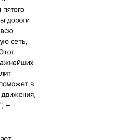
 пятого
бы дороги
 всю
ую сеть,
 Этот
 важнейших
олит
 поможет в
 движения,
, –
вает