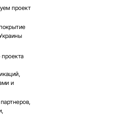
руем проект
 покрытие
 Украины
 проекта
икаций,
ами и
 партнеров,
и,