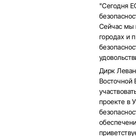
"Сегодня Е
безопасност
Сейчас мы 
городах и 
безопаснос
удовольств
Дирк Леван
Восточной 
участвоват
проекте в 
безопаснос
обеспечени
приветству