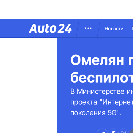
Новости
Омелян г
беспило
В Министерстве и
проекта "Интернет
поколения 5G".