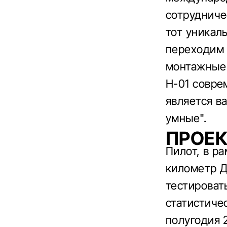
сотрудниче
тот уникал
переходим 
монтажные 
Н-01 совре
является в
умные".
ПРОЕК
Пилот, в р
километр Д
тестироват
статистиче
полугодия 