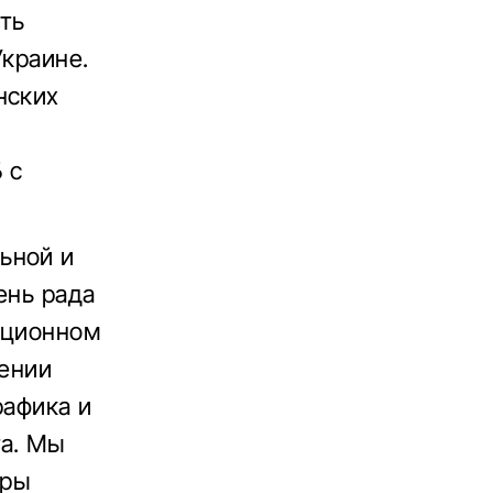
ить
Украине.
нских
 с
ьной и
ень рада
ационном
шении
рафика и
та. Мы
уры