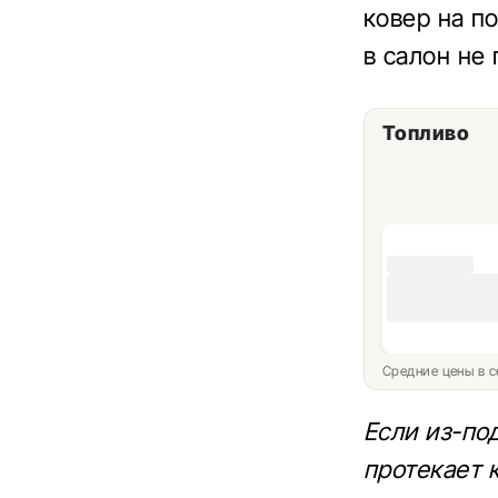
ковер на по
в салон не
Топливо
Средние цены в с
Если из-под
протекает 