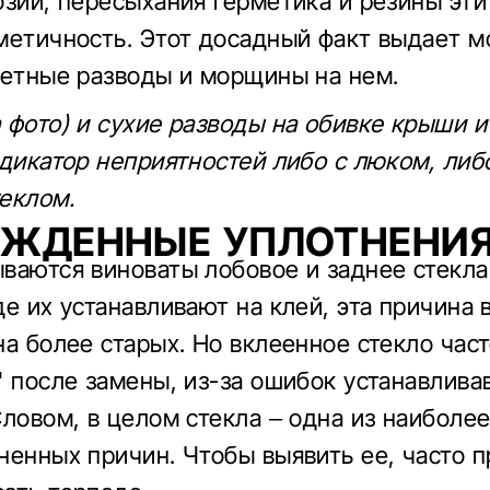
озии, пересыхания герметика и резины эт
метичность. Этот досадный факт выдает 
ветные разводы и морщины на нем.
 фото) и сухие разводы на обивке крыши и
ндикатор неприятностей либо с люком, либ
еклом.
ЕЖДЕННЫЕ УПЛОТНЕНИЯ
ваются виноваты лобовое и заднее стекла
де их устанавливают на клей, эта причина 
на более старых. Но вклеенное стекло час
" после замены, из-за ошибок устанавлива
Словом, в целом стекла – одна из наиболе
ненных причин. Чтобы выявить ее, часто 