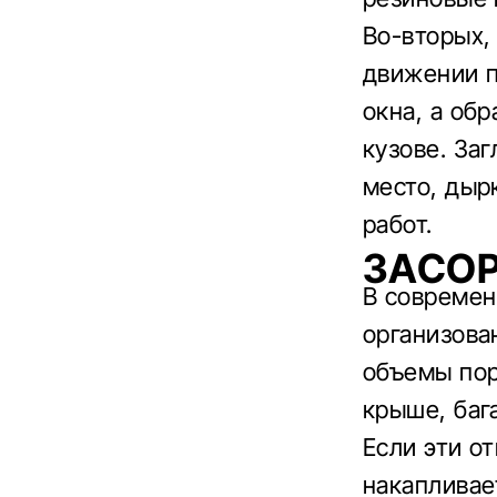
Во-вторых,
движении п
окна, а обр
кузове. За
место, дыр
работ.
ЗАСО
В современ
организова
объемы пор
крыше, баг
Если эти о
накапливает