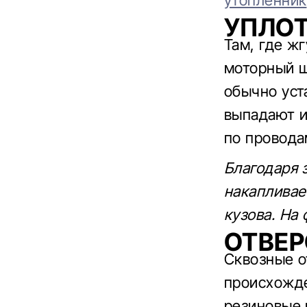
утопленник
УПЛО
Там, где ж
моторный щ
обычно уст
выпадают и
по провода
Благодаря 
накапливае
кузова. На 
ОТВЕР
Сквозные о
происхожде
резиновые 