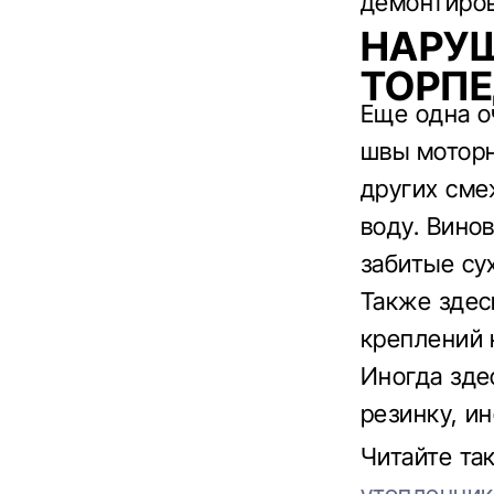
демонтиров
НАРУШ
ТОРП
Еще одна о
швы моторн
других сме
воду. Вино
забитые су
Также здес
креплений 
Иногда зде
резинку, и
Читайте та