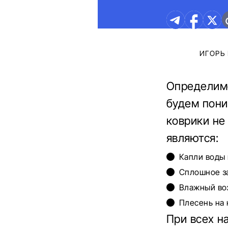
ИГОРЬ
Определимс
будем пони
коврики не
являются:
Капли воды 
Сплошное за
Влажный воз
Плесень на 
При всех н