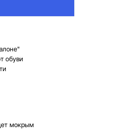
салоне"
т обуви
ти
дет мокрым