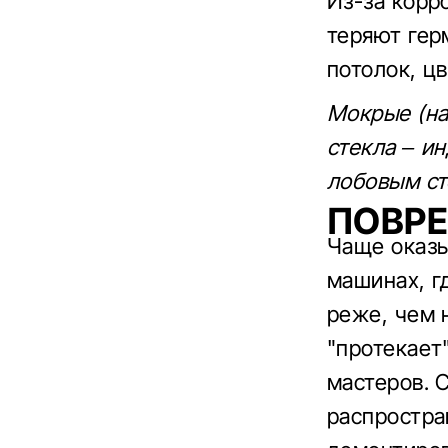
Из-за корр
теряют гер
потолок, ц
Мокрые (на
стекла – и
лобовым ст
ПОВР
Чаще оказы
машинах, г
реже, чем 
"протекает
мастеров. 
распростра