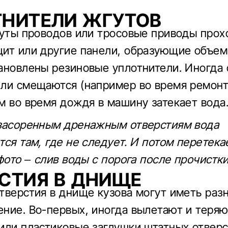
ТНИТЕЛИ ЖГУТОВ
гуты проводов или тросовые приводы прох
ит или другие панели, образующие объем
ановлены резиновые уплотнители. Иногда 
ли смещаются (например во время ремонта
м во время дождя в машину затекает вода
засоренным дренажным отверстиям вода
тся там, где не следует. И потом перетека
фото – слив воды с порога после прочистки
СТИЯ В ДНИЩЕ
тверстия в днище кузова могут иметь раз
ние. Во-первых, иногда вылетают и теряю
или пластиковые заглушки штатных отверст