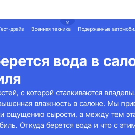
Тест-драйв
Военная техника
Подержанные автомоби
ерется вода в сал
иля
остей, с которой сталкиваются владел
вышенная влажность в салоне. Мы при
 и ощущению сырости, а между тем эт
иль. Откуда берется вода и что с эти