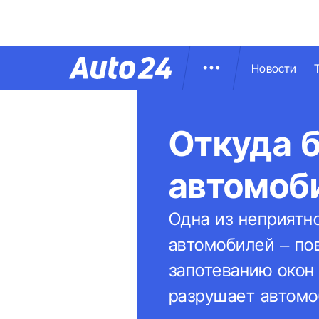
Новости
Откуда б
автомоб
Одна из неприятн
автомобилей – по
запотеванию окон
разрушает автомоб