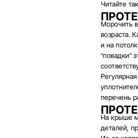
Читайте та
ПРОТЕ
Морочить в
возраста. К
и на потол
“повадки” 
соответств
Регулярная
уплотнител
перечень р
ПРОТ
На крыше м
деталей, п