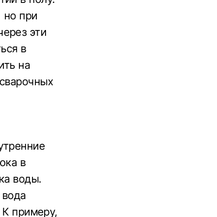
 но при
через эти
ться в
ить на
 сварочных
нутренние
юка в
ка воды.
 вода
 К примеру,