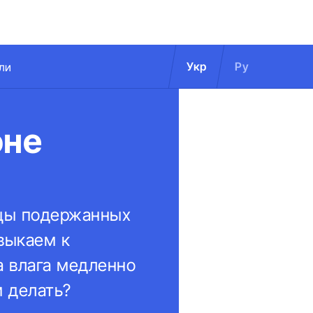
Укр
Ру
ли
оне
ьцы подержанных
выкаем к
а влага медленно
м делать?