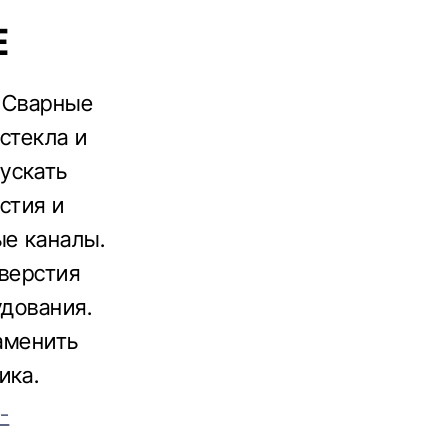
Е
. Сварные
стекла и
ускать
стия и
ые каналы.
тверстия
удования.
заменить
ика.
-