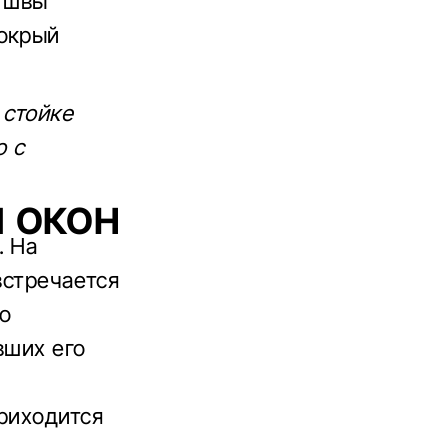
и швы
мокрый
 стойке
о с
 ОКОН
. На
встречается
то
вших его
е
приходится