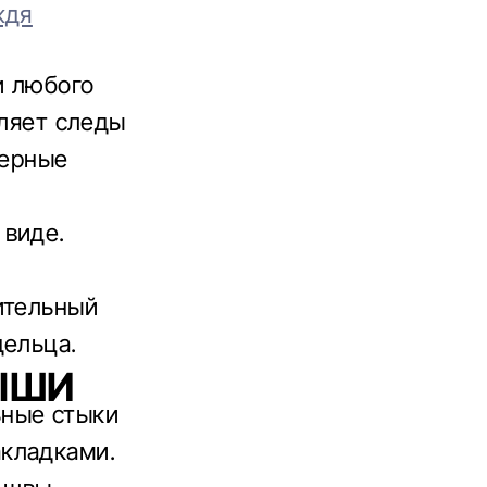
ждя
и любого
вляет следы
терные
 виде.
ительный
дельца.
ЫШИ
ьные стыки
кладками.