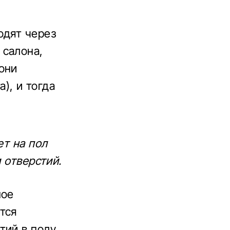
одят через
 салона,
они
), и тогда
.
ет на пол
 отверстий.
ное
тся
ий в полу.