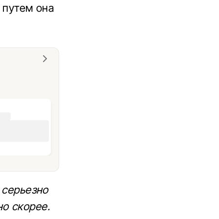
ы путем она
с серьезно
о скорее.