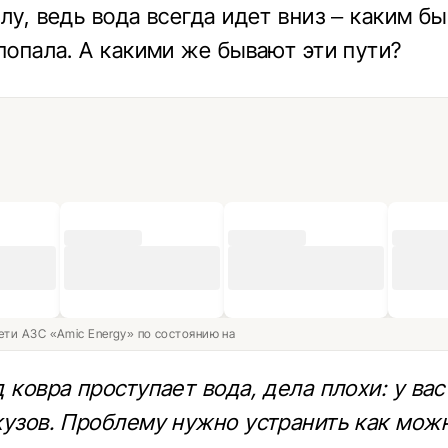
лу, ведь вода всегда идет вниз – каким б
 попала. А какими же бывают эти пути?
ети АЗС «Amic Energy» по состоянию на
 ковра проступает вода, дела плохи: у ва
кузов. Проблему нужно устранить как можн