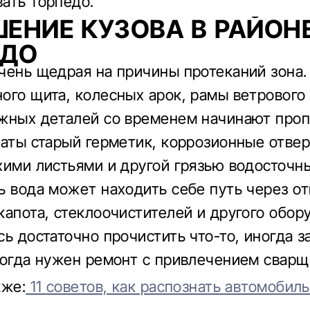
ать торпедо.
ЕНИЕ КУЗОВА В РАЙОН
ЕДО
чень щедрая на причины протеканий зона
ого щита, колесных арок, рамы ветрового 
жных деталей со временем начинают проп
ваты старый герметик, коррозионные отвер
хими листьями и другой грязью водосточн
ь вода может находить себе путь через о
капота, стеклоочистителей и другого обор
сь достаточно прочистить что-то, иногда 
ногда нужен ремонт с привлечением сварщ
кже:
11 советов, как распознать автомобиль