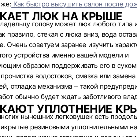
кже:
Как быстро высушить салон после до
КАЕТ ЛЮК НА КРЫШЕ
ладельцу голову может люк любого типа 
ак правило, стекая с люка вниз, вода оста
ке. Очень советуем заранее изучить харак
этого устройства именно вашей модели и
ующим образом поддерживать его в сухом
 прочистка водостоков, смазка или замена
ей, отладка механизма – такой предупред
абот обычно будет ждать заботливого вла
ЕКАЮТ УПЛОТНЕНИЕ КР
ногих нынешних легковушек есть продол
рикрытые резиновыми уплотнительными на