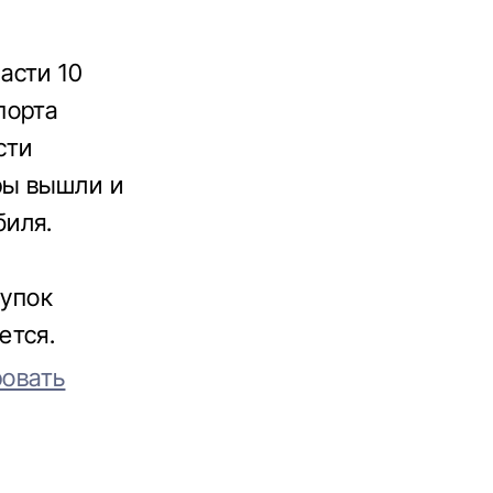
асти
10
порта
сти
ры
вышли
и
биля.
тупок
ется.
овать