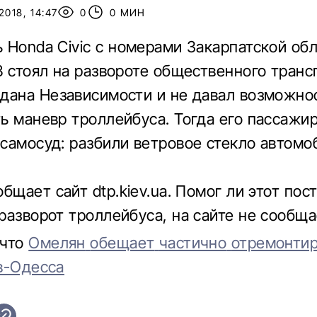
2018, 14:47
0
0 МИН
ь
Honda Civic
с
номерами
Закарпатской
обл
8
стоял
на развороте
общественного
транс
дана
Независимости и
не давал
возможно
ть
маневр
троллейбуса
.
Тогда
его
пассажи
 самосуд
:
разбили
ветровое
стекло
автомо
общает
сайт
dtp.kiev.ua.
Помог
ли этот
пос
разворот
троллейбуса
,
на сайте не
сообща
что
Омелян
обещает
частично
отремонтир
в-Одесса