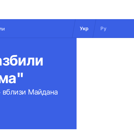
Укр
Ру
ли
азбили
ама"
 вблизи Майдана