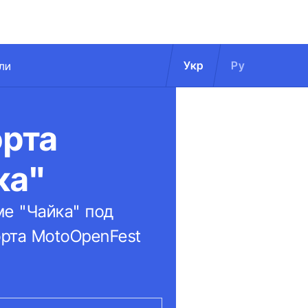
Укр
Ру
ли
орта
ка"
ме "Чайка" под
орта MotoOpenFest