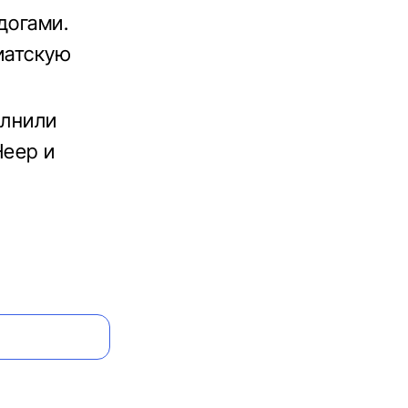
догами.
иатскую
олнили
Heep и