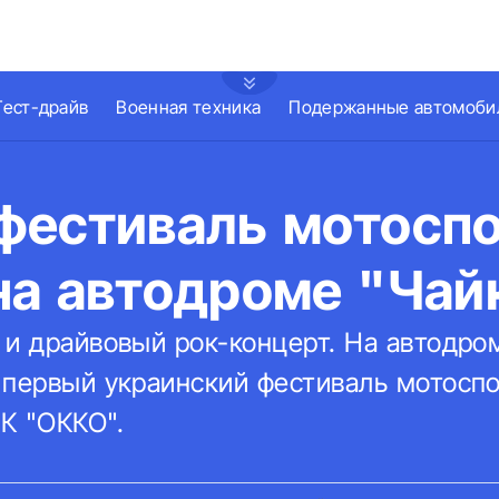
Тест-драйв
Военная техника
Подержанные автомоби
фестиваль мотосп
на автодроме "Чай
 и драйвовый рок-концерт. На автодро
 первый украинский фестиваль мотосп
К "ОККО".