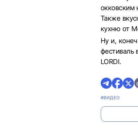
окковским 
Также вкус
кухню от M
Ну и, коне
фестиваль 
LORDI.
#ВИДЕО