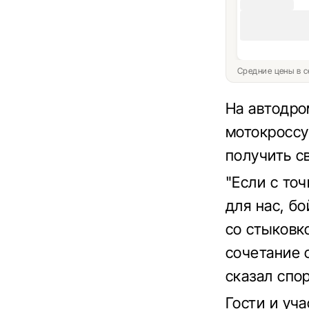
Средние цены в с
На автодро
мотокроссу
получить с
"Если с то
для нас, б
со стыковк
сочетание 
сказал спо
Гости и уч