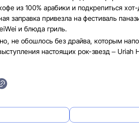
кофе из 100% арабики и подкрепиться хот-
ная заправка привезла на фестиваль паназ
eiWei и блюда гриль.
чно, не обошлось без драйва, которым нап
выступления настоящих рок-звезд – Uriah 