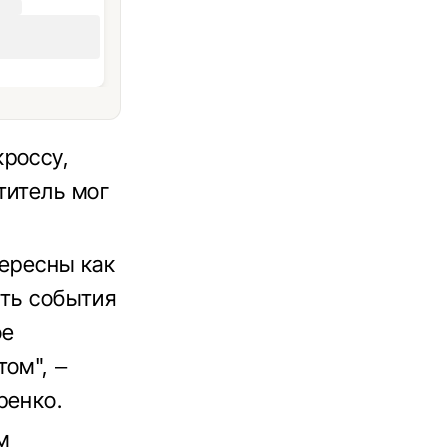
россу,
титель мог
тересны как
сть события
ое
ом", –
ренко.
м