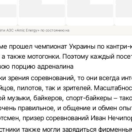
ети АЗС «Amic Energy» по состоянию на
ме прошел чемпионат Украины по кантри-к
 а также мотогонки. Поэтому каждый посе
вою порцию адреналина
чки зрения соревнований, то они всегда ин
ойцов, пилотов, так и зрителей. Масштабно
ой музыки, байкеров, спорт-байкеры – так
очень правильное, и общение и обмен опыт
ртсмен, призер соревнований Иван Нечипо
астники также могли зарядиться фирменны