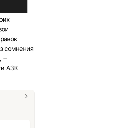
воих
вои
правок
ез сомнения
, –
ти АЗК