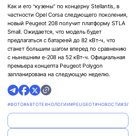
Как и его “кузены” по концерну Stellantis, в
частности Opel Corsa следующего поколения,
новый Peugeot 208 получит платформу STLA
Small. Ожидается, что модель будет
предлагаться с батареей до 82 кВт-ч, что
станет большим шагом вперед по сравнению
с нынешним e-208 на 52 кВт-ч. Официальная
премьера концепта Peugeot Polygon
запланирована на следующую неделю.
#ФОТО
#АВТОТЕХНОЛОГИИ
#PEUGEOT
#НОВОСТИ
#ЭЛЕ