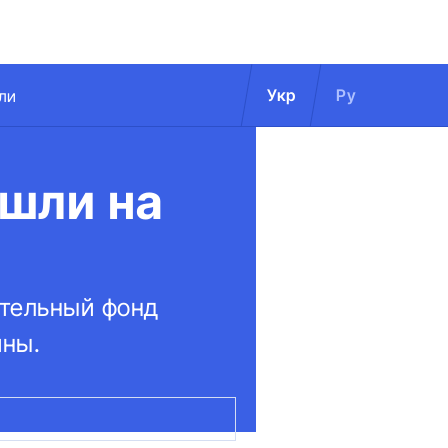
Укр
Ру
ли
ушли на
ительный фонд
ины.