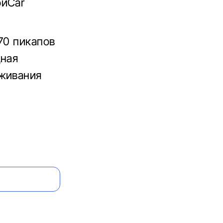
ойСar
70 пикапов
щная
уживания