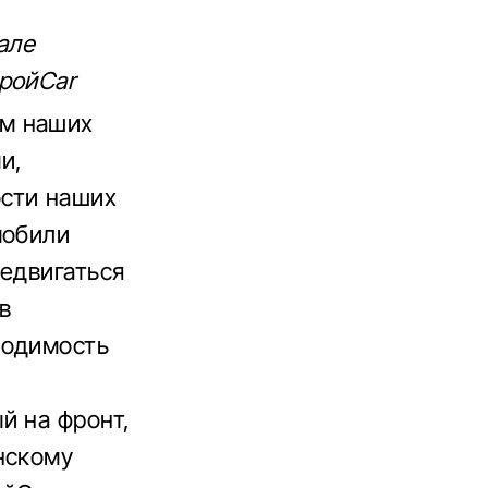
але
ройСar
ем наших
и,
сти наших
мобили
редвигаться
в
ходимость
й на фронт,
нскому