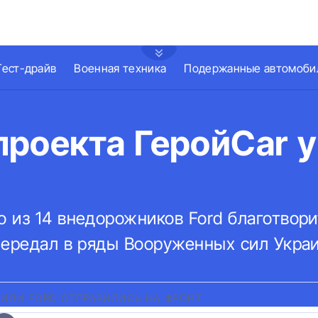
Тест-драйв
Военная техника
Подержанные автомоби
проекта ГеройСar 
 из 14 внедорожников Ford благотвор
передал в ряды Вооруженных сил Укра
ИЛИ FORD ОТПРАВИЛИСЬ НА ФРОНТ