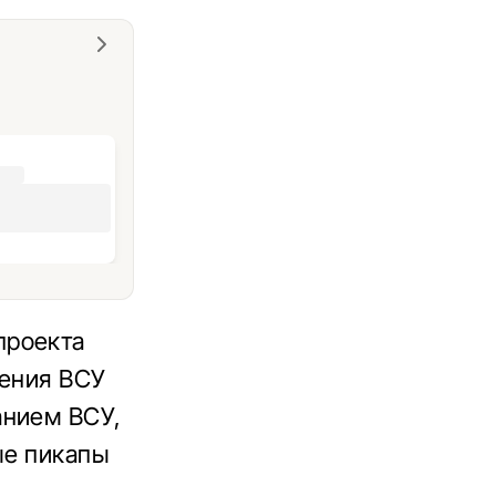
проекта
чения ВСУ
анием ВСУ,
ые пикапы