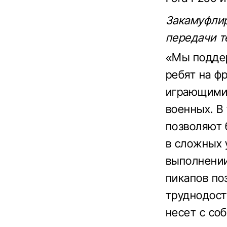
Закамуфлир
передачи т
«Мы подде
ребят на ф
играющими
военных. В
позволяют 
в сложных 
выполнении
пикапов по
труднодост
несет с со