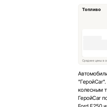
Топливо
Средние цены в с
Автомобили
"ГеройСar"
колесным т
ГеройСar п
Ford F250 и