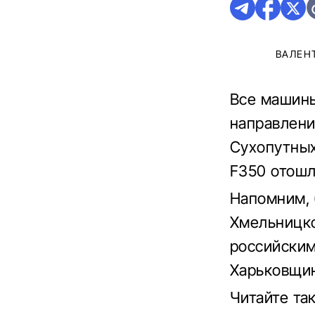
ВАЛЕН
Все машины
направлени
Сухопутных
F350 отошл
Напомним, 
Хмельницко
российским
Харьковщин
Читайте та