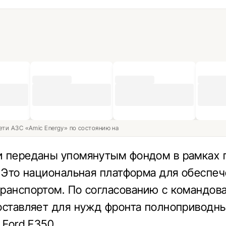
ети АЗС «Amic Energy» по состоянию на
 переданы упомянутым фондом в рамках 
. Это национальная платформа для обеспе
ранспортом. По согласованию с командов
оставляет для нужд фронта полноприводн
 Ford F350.