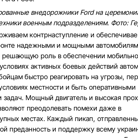
ованные внедорожники Ford на церемони
ехники военным подразделениям. Фото: Ге
рживаем контрнаступление и обеспечива
ронте надежными и мощными автомобилям
 решающую роль в обеспечении мобильно
 условиях активных боевых действий авто
бойцам быстро реагировать на угрозы, пе
условиях местности и быть оперативными 
 задач. Мощный двигатель и высокая про
зволяют преодолевать помехи даже в
упных местах. Каждый пикап, отправленны
бой преданность и поддержку всему украи