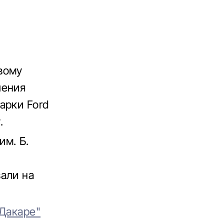
вому
ления
арки Ford
.
м. Б.
али на
Дакаре"