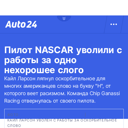
Пилот NASCAR уволили с
работы за одно
нехорошее слого
Кайл Ларсон ляпнул оскорбительное для
многих американцев слово на букву "Н", от
которого веет расизмом. Команда Chip Ganassi
Racing отвернулась от своего пилота.
ФОТО:
AUTOBLOG / ASSOCIATED PRESS
|
КАЙЛ ЛАРСОН УВОЛЕН С РАБОТЫ ЗА ОСКОРБИТЕЛЬНОЕ
СЛОВО