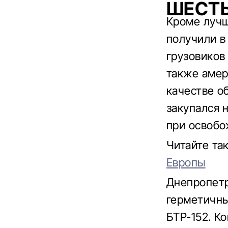
ШЕСТЬ
Кроме лучш
получили в
грузовиков
также аме
качестве о
закупался 
при освобо
Читайте та
Европы
Днепропетр
герметичны
БТР-152. К