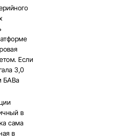
ерийного
х
ь
латформе
ровая
етом. Если
гала 3,0
м БАВа
кции
ичный в
ка сама
ная в