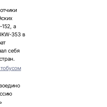
ботчики
йских
-152, а
UKW-353 в
рат
зал себя
стран.
втобусом
 воедино
иссию
ь