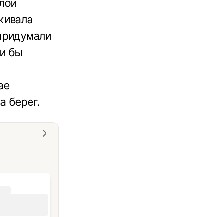
елой
живала
придумали
и бы
ае
а берег.