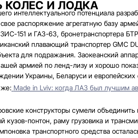
 КОЛЕС И ЛОДКА
его интеллектуального потенциала разра
 свое распоряжение агрегатную базу арме
 ЗИС-151 и ГАЗ-63, бронетранспортера БТР
риканский плавающий транспортер GMC D
бъекта для подражания. Заокеанский аппа
нашей армией по ленд-лизу и хорошо пока
ждении Украины, Беларуси и европейских 
кже:
Made in Lviv: когда ЛАЗ был лучшим а
овские конструкторы сумели объединить
й кузов-понтон, раму грузовика и трансм
омпоновка транспортного средства осталас