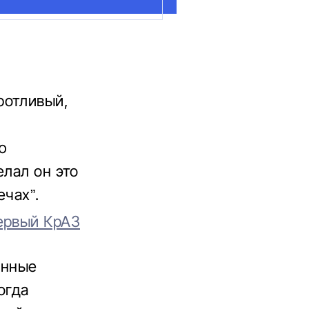
ротливый,
ю
елал он это
ечах”.
ервый КрАЗ
енные
огда