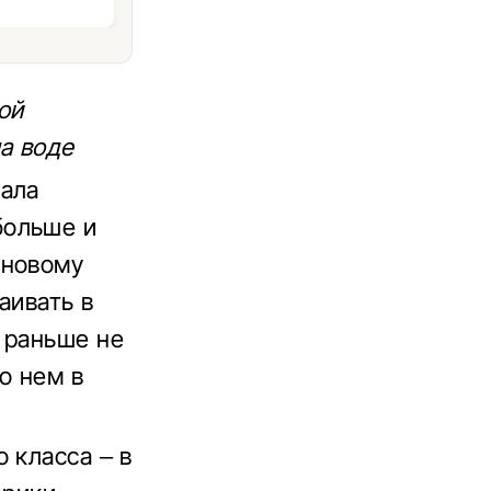
ой
а воде
зала
ольше и
 новому
аивать в
 раньше не
о нем в
 класса – в