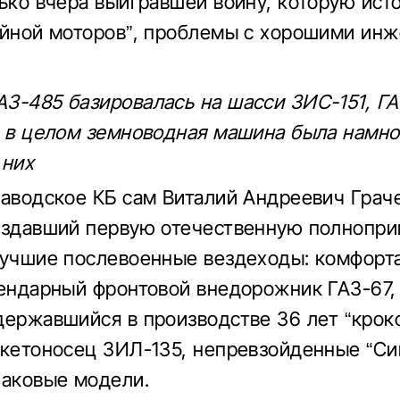
лько вчера выигравшей войну, которую ист
ойной моторов”, проблемы с хорошими ин
З-485 базировалась на шасси ЗИС-151, ГА
о в целом земноводная машина была намн
 них
заводское КБ сам Виталий Андреевич Грач
оздавший первую отечественную полнопр
лучшие послевоенные вездеходы: комфорт
гендарный фронтовой внедорожник ГАЗ-67,
державшийся в производстве 36 лет “крок
акетоносец ЗИЛ-135, непревзойденные “Си
наковые модели.