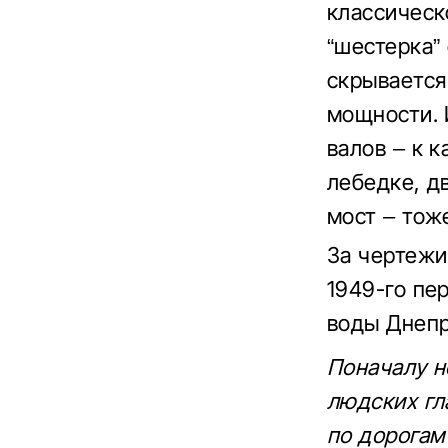
классическ
“шестерка” 
скрывается
мощности. 
валов – к 
лебедке, д
мост – тож
За чертежи
1949-го пе
воды Днепр
Поначалу н
людских гл
по дорогам