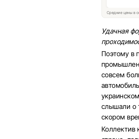
Средние цены в с
Удачная фо
проходимос
Поэтому в 
промышлен
совсем бол
автомобиль
украинском
слышали о 
скором вре
Коллектив 