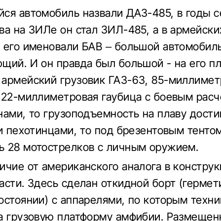
ся автомобиль назвали ДАЗ-485, в годы с
ва на ЗИЛе он стал ЗИЛ-485, а в армейски
 его именовали БАВ – большой автомобил
щий. И он правда был большой - на его п
армейский грузовик ГАЗ-63, 85-миллимет
122-миллиметровая гаубица с боевым расч
нами, то грузоподъемность на плаву дости
ли пехотинцами, то под брезентовым тенто
 28 мотострелков с личным оружием.
ичие от американского аналога в констру
асти. Здесь сделан откидной борт (гермет
остоянии) с аппарелями, по которым техни
а грузовую платформу амфибии. Размещен