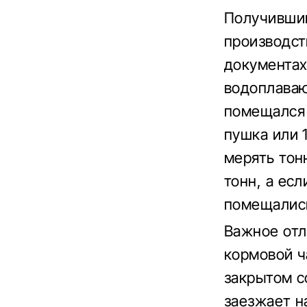
Получивший
производст
документах
водоплаваю
помещался 
пушка или 
мерять тон
тонн, а ес
помещались
Важное отл
кормовой ч
закрытом с
заезжает н