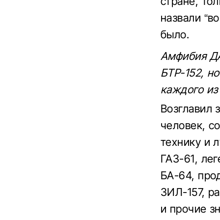
стране, то
назвали “в
было.
Амфибия ДА
БТР-152, н
каждого из
Возглавил 
человек, с
технику и 
ГАЗ-61, ле
БА-64, про
ЗИЛ-157, р
и прочие з