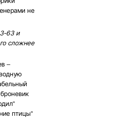
орики
женерами не
З-63 и
ого сложнее
ев –
иводную
абельный
 броневик
одил”
ние птицы”