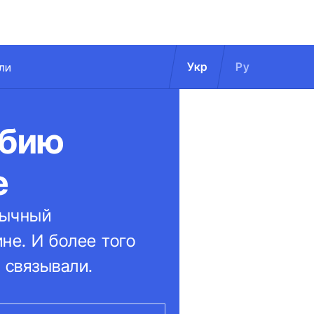
Укр
Ру
ли
ибию
е
бычный
не. И более того
е связывали.