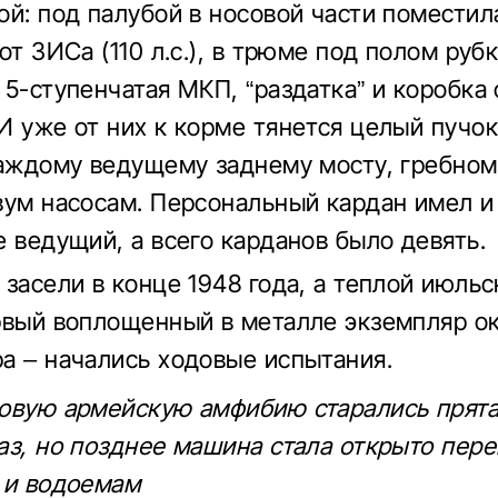
ой: под палубой в носовой части поместил
от ЗИСа (110 л.с.), в трюме под полом руб
 5-ступенчатая МКП, “раздатка” и коробка
И уже от них к корме тянется целый пучо
каждому ведущему заднему мосту, гребном
вум насосам. Персональный кардан имел и
е ведущий, а всего карданов было девять.
 засели в конце 1948 года, а теплой июль
рвый воплощенный в металле экземпляр ок
а – начались ходовые испытания.
овую армейскую амфибию старались прята
аз, но позднее машина стала открыто пер
 и водоемам