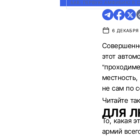
БАВ: ПЕРВУЮ АМФИБИЮ В 
6 ДЕКАБРЯ 
Совершенно
этот автом
“проходиме
местность,
не сам по с
Читайте та
ДЛЯ 
То, какая 
армий всег