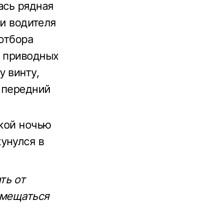
ась рядная
ки водителя
 отбора
к приводных
у винту,
 передний
ской ночью
унулся в
ть от
емещаться