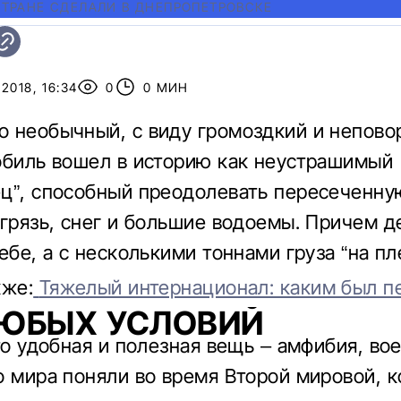
СТРАНЕ СДЕЛАЛИ В ДНЕПРОПЕТРОВСКЕ
2018, 16:34
0
0 МИН
 необычный, с виду громоздкий и непово
обиль вошел в историю как неустрашимый
ц”, способный преодолевать пересеченну
 грязь, снег и большие водоемы. Причем д
ебе, а с несколькими тоннами груза “на пл
кже:
Тяжелый интернационал: каким был п
ЛЮБЫХ УСЛОВИЙ
это удобная и полезная вещь – амфибия, во
о мира поняли во время Второй мировой, к