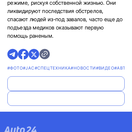
режиме, рискуя собственной жизнью. Они
ликвидируют последствия обстрелов,
спасают людей из-под завалов, часто еще до
подъезда медиков оказывают первую
помощь раненым.
#ФОТО
#JAC
#СПЕЦТЕХНИКА
#НОВОСТИ
#ВИДЕО
#АВТО