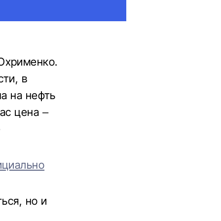
Охрименко.
сти, в
на на нефть
ас цена –
е
ициально
ься, но и