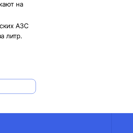
ожают на
нских АЗС
за литр.