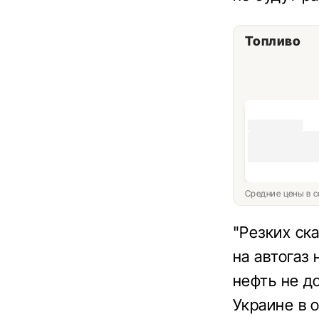
Топливо
Средние цены в с
"Резких ск
на автогаз
нефть не до
Украине в 