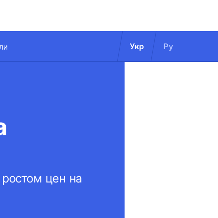
Укр
Ру
ли
а
 ростом цен на