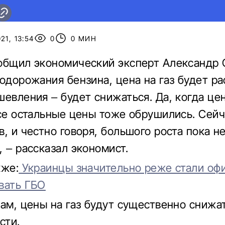
21, 13:54
0
0 МИН
общил экономический эксперт Александр 
одорожания бензина, цена на газ будет ра
шевления – будет снижаться. Да, когда це
все остальные цены тоже обрушились. Сейч
, и честно говоря, большого роста пока н
, – рассказал экономист.
кже:
Украинцы значительно реже стали оф
вать ГБО
вам, цены на газ будут существенно снижат
сти.