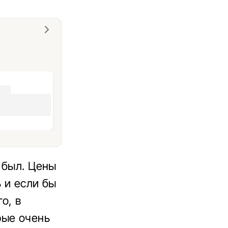
 был. Цены
 и если бы
о, в
рые очень