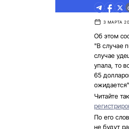
3 МАРТА 20
Об этом со
"В случае п
случае уде
упала, то 
65 долларов
ожидается"
Читайте та
регистриро
По его сло
не будут ра