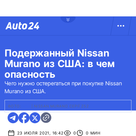
Подержанный Nissan
Murano из США: в чем
опасность
Чего нужно остерегаться при покупке Nissan
Murano из США.
ФОТО:
SRT
|
NISSAN MURANO СЕРІЇ Z52
23 ИЮЛЯ 2021, 16:42
0
0 МИН