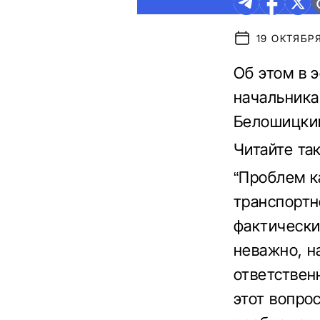
19 ОКТЯБРЯ
Об этом в 
начальника
Белошицки
Читайте та
“Проблем ка
транспортн
фактически
неважно, н
ответствен
этот вопро