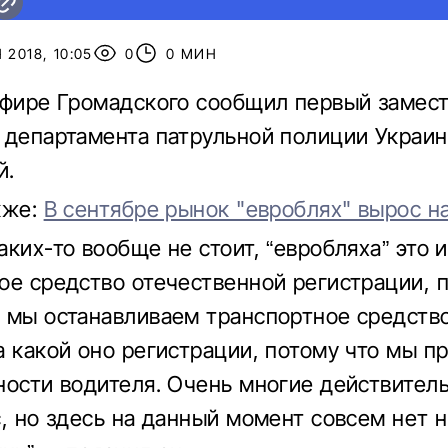
 2018, 10:05
0
0 МИН
эфире Громадского сообщил первый замес
 департамента патрульной полиции Украи
й.
кже:
В сентябре рынок "евроблях" вырос н
ких-то вообще не стоит, “евробляха” это 
ое средство отечественной регистрации, 
 мы останавливаем транспортное средство
а какой оно регистрации, потому что мы п
ности водителя. Очень многие действител
с, но здесь на данный момент совсем нет 