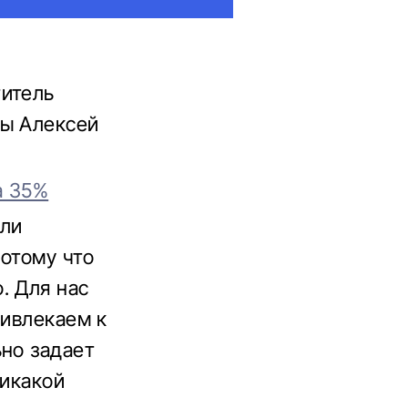
титель
ны Алексей
а 35%
или
потому что
. Для нас
ривлекаем к
ьно задает
никакой