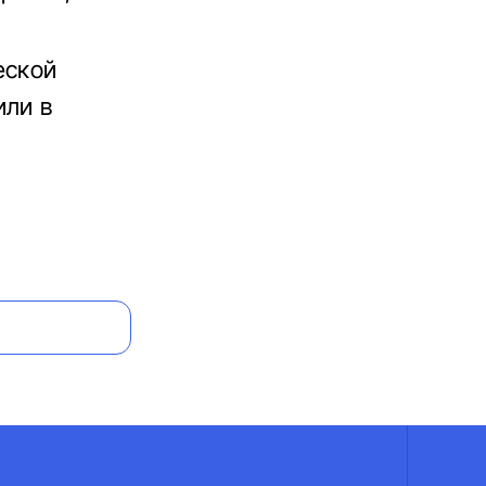
еской
или в