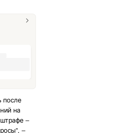
ь после
ний на
 штрафе –
росы”, –