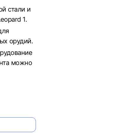
ой стали и
eopard 1.
для
ых орудий.
орудование
онта можно