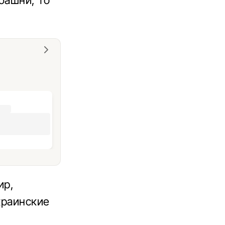
башни, то
ир,
краинские