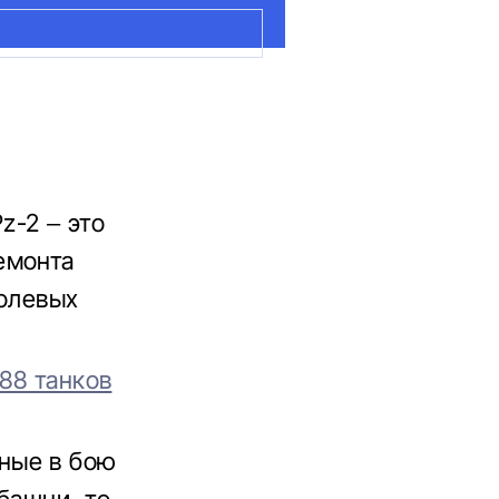
z-2 – это
емонта
полевых
 88 танков
ные в бою