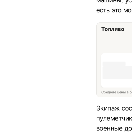
машины, ус
есть это м
Топливо
Средние цены в с
Экипаж сос
пулеметчик
военные до