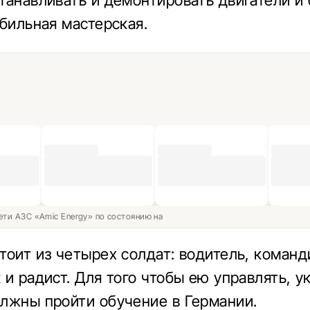
танавливать и демонтировать двигатели и 
обильная мастерская.
ети АЗС «Amic Energy» по состоянию на
тоит из четырех солдат: водитель, команд
 и радист. Для того чтобы ею управлять, у
лжны пройти обучение в Германии.