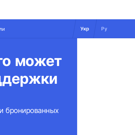
Укр
Ру
ли
то может
ддержки
ри бронированных