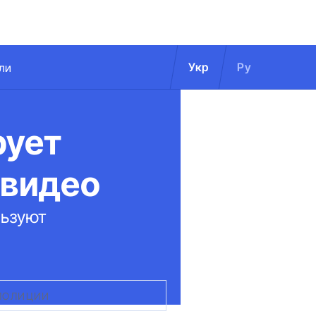
Укр
Ру
ли
рует
 видео
ьзуют
ПОЛИЦИИ