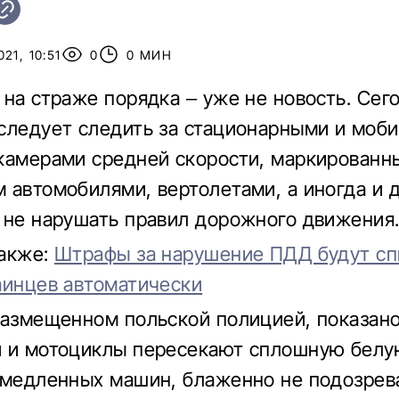
21, 10:51
0
0 МИН
 на страже порядка – уже не новость. Сег
следует следить за стационарными и моб
камерами средней скорости, маркированн
 автомобилями, вертолетами, а иногда и 
 не нарушать правил дорожного движения
также:
Штрафы за нарушение ПДД будут сп
аинцев автоматически
размещенном польской полицией, показано
и и мотоциклы пересекают сплошную бел
 медленных машин, блаженно не подозрева