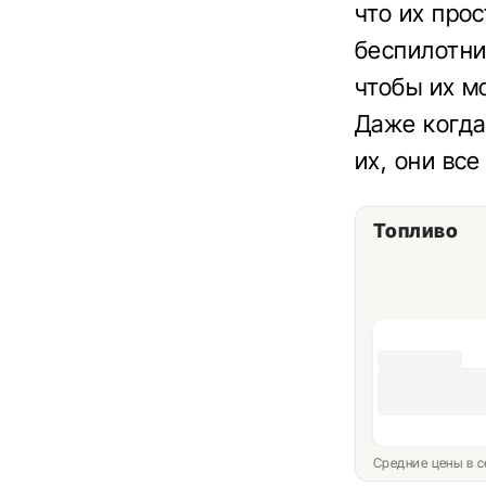
что их про
беспилотни
чтобы их м
Даже когда
их, они вс
Топливо
Средние цены в с