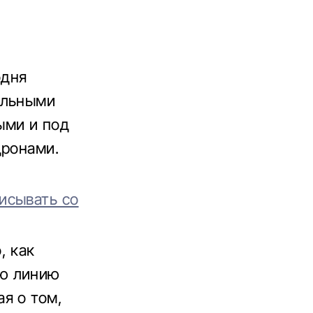
одня
ильными
ыми и под
дронами.
.
исывать со
, как
ую линию
я о том,