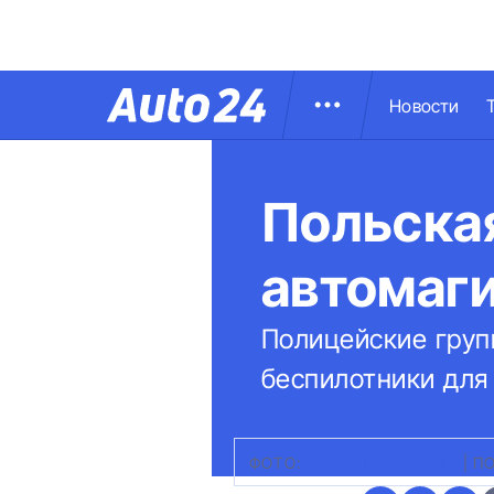
Новости
Польска
автомаги
Полицейские гру
беспилотники для
ФОТО:
KOMPUTER ŚWIAT
|
П