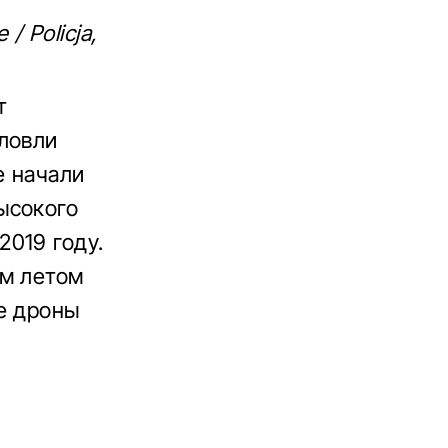
 Policja,
т
ловли
е начали
ысокого
019 году.
им летом
е дроны