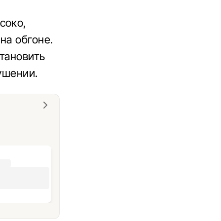
соко,
на обгоне.
становить
ушении.