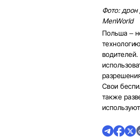
Фото: дрон
MenWorld
Польша – н
технологию
водителей.
использова
разрешения
Свои беспи
также разв
используют