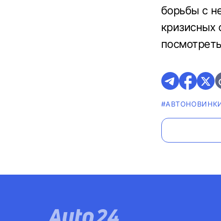
борьбы с н
кризисных 
посмотрет
#AВТОНОВИНК