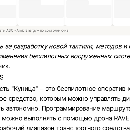
ети АЗС «Amic Energy» по состоянию на
ь за разработку новой тактики, методов и
именения беспилотных вооруженных систе
чик.
iS
есть "Куница" – это беспилотное оперативн
ое средство, которым можно управлять д
ть автономно. Программирование маршрут
 можно выполнять с помощью дрона RAVE
рабочий диапазон транспортного средства