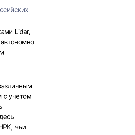
оссийских
ми Lidar,
 автономно
тм
 различным
 с учетом
ь
десь
НРК, чьи