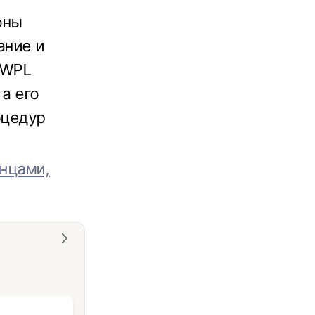
оны
ание и
SWPL
 а его
оцедур
инцами,