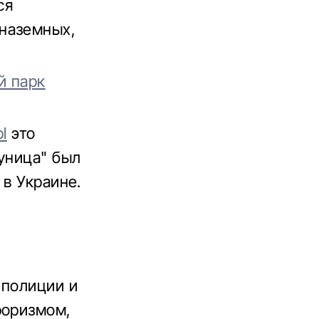
ся
наземных,
й парк
pl
это
уница" был
 в Украине.
 полиции и
роризмом,