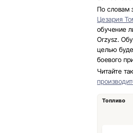
По словам 
Цезария То
обучение л
Orzysz. Обу
целью буде
боевого пр
Читайте т
производит
Топливо