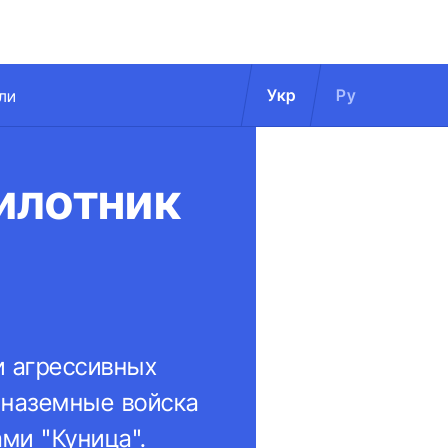
Укр
Ру
ли
илотник
и агрессивных
 наземные войска
ми "Куница".