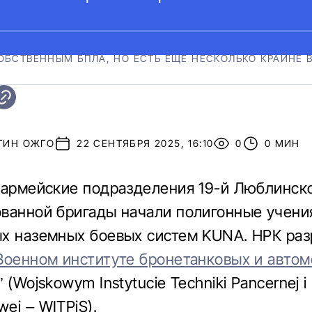
СОБСТВЕННЫМ БПЛА, НО ЕСТЬ ЕЩЕ НЕСКОЛЬКО КРАЙНЕ
ТИН ОЖГО
22 СЕНТЯБРЯ 2025, 16:10
0
0 МИН
 армейские подразделения 19-й Люблинск
ванной бригады начали полигонные учени
х наземных боевых систем KUNA. НРК раз
Военном институте бронетанковых и авто
” (Wojskowym Instytucie Techniki Pancernej i
ej – WITPiS).