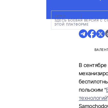
ФОТО:
WITPIS
|
ЗДЕСЬ БОЕВАЯ ВЕРСИЯ С 
ЭТОЙ ПЛАТФОРМЕ
ВАЛЕН
В сентябре
механизиро
беспилотны
польским “
технологий
Samochodow