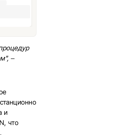
 процедур
м",
–
ое
истанционно
а и
N, что
.