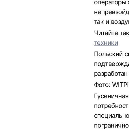
операторы 
непревзойд
так и возд
Читайте т
техники
Польский 
подтвержда
разработан
Фото: WITP
Гусеничная
потребност
специально
погранично