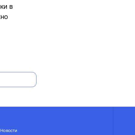
ки в
жно
Новости