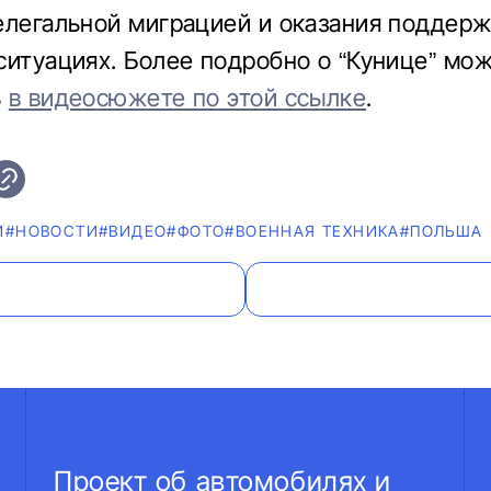
елегальной миграцией и оказания поддерж
ситуациях. Более подробно о “Кунице” мо
ь
в видеосюжете по этой ссылке
.
И
#НОВОСТИ
#ВИДЕО
#ФОТО
#ВОЕННАЯ ТЕХНИКА
#ПОЛЬША
Проект об автомобилях и