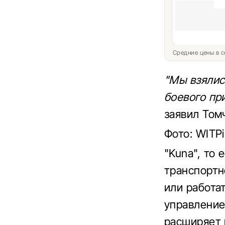
Средние цены в с
"Мы взялис
боевого пр
заявил Том
Фото: WITP
"Kuna", то 
транспортн
или работа
управление
расширяет 