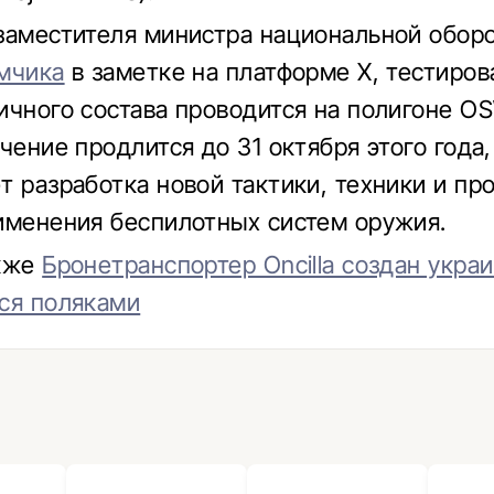
заместителя министра национальной обор
мчика
в заметке на платформе X, тестиров
ичного состава проводится на полигоне O
чение продлится до 31 октября этого года,
т разработка новой тактики, техники и пр
именения беспилотных систем оружия.
акже
Бронетранспортер Oncilla создан укра
ся поляками