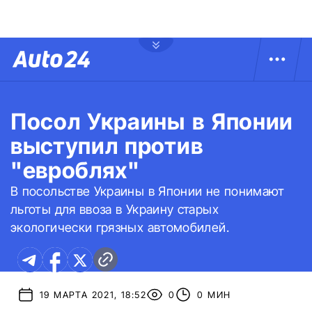
Посол Украины в Японии
выступил против
"евроблях"
В посольстве Украины в Японии не понимают
льготы для ввоза в Украину старых
экологически грязных автомобилей.
19 МАРТА 2021, 18:52
0
0 МИН