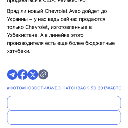
продаваться в США, неизвестно.
Вряд ли новый Chevrolet Aveo дойдет до
Украины – у нас ведь сейчас продаются
только Chevrolet, изготовленные в
Узбекистане. А в линейке этого
производителя есть еще более бюджетные
хэтчбеки.
#ФОТО
#НОВОСТИ
#AVEO HATCHBACK 5D 2017
#AВТОН