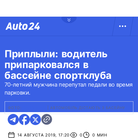
Приплыли: водитель
припарковался в
бассейне спортклуба
70-летний мужчина перепутал педали во время
парковки.
ФОТО:
DAILY MAIL
|
АВТОМОБІЛЬ ДІСТАЮТЬ З БАСЕЙНУ
14 АВГУСТА 2019, 17:20
0
0 МИН