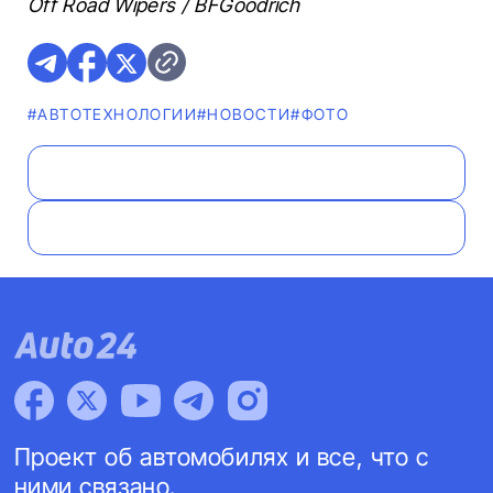
Off Road Wipers / BFGoodrich
#АВТОТЕХНОЛОГИИ
#НОВОСТИ
#ФОТО
Проект об автомобилях и все, что с
ними связано.