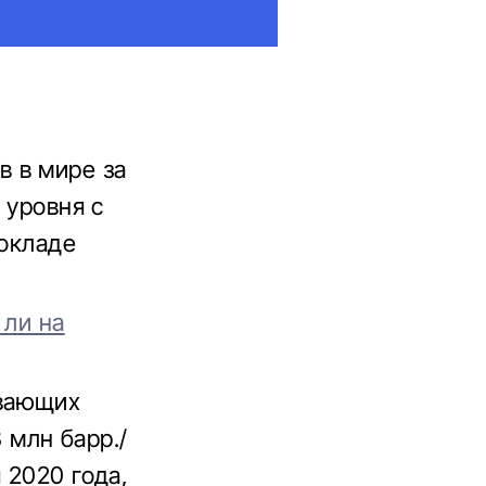
 в мире за
 уровня с
докладе
 ли на
ывающих
3 млн барр./
 2020 года,