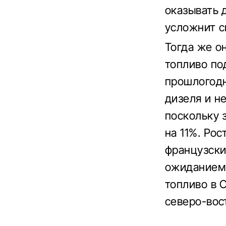
оказывать 
усложнит с
Тогда же о
топливо по
прошлогодн
дизеля и н
поскольку 
на 11%. Рос
французски
ожиданием 
топливо в 
северо-вос