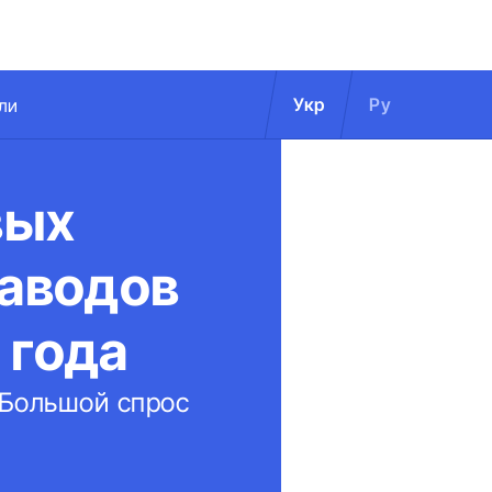
Укр
Ру
ли
вых
аводов
 года
 Большой спрос