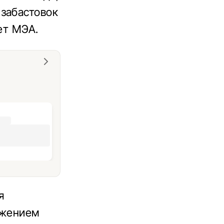
забастовок
ет МЭА.
я
ижением