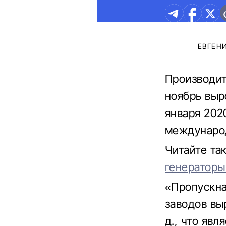
ЕВГЕН
Производит
ноябрь выро
января 202
международ
Читайте та
генераторы
«Пропускн
заводов выр
д., что яв