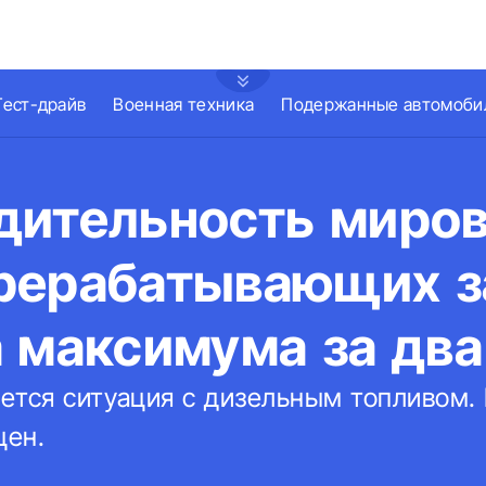
Тест-драйв
Военная техника
Подержанные автомоби
дительность миро
рерабатывающих з
 максимума за два
ется ситуация с дизельным топливом.
цен.