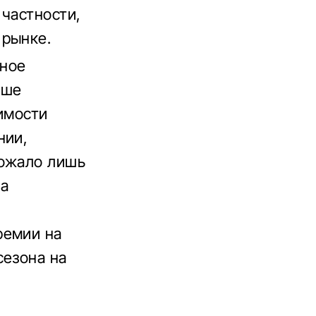
 частности,
 рынке.
ьное
ыше
имости
нии,
рожало лишь
на
ремии на
сезона на