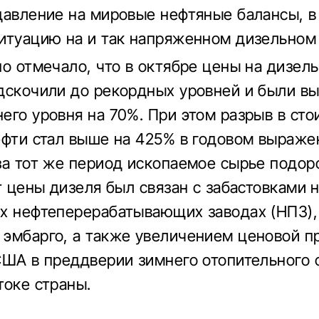
давление на мировые нефтяные балансы, в
итуацию на и так напряженном дизельном
но отмечало, что в октябре цены на дизел
дскочили до рекордных уровней и были в
его уровня на 70%. При этом разрыв в сто
ефти стал выше на 425% в годовом выраже
за тот же период ископаемое сырье подо
т цены дизеля был связан с забастовками 
х нефтеперерабатывающих заводах (НПЗ),
эмбарго, а также увеличением ценовой п
США в преддверии зимнего отопительного 
токе страны.