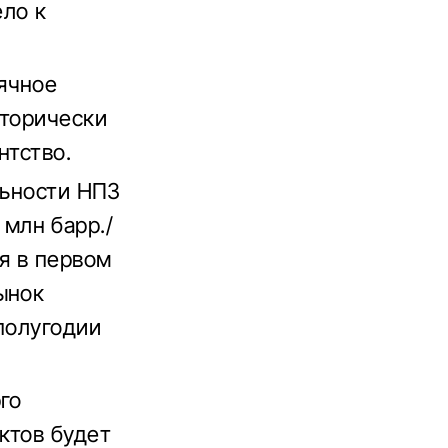
ело к
ячное
сторически
нтство.
льности НПЗ
 млн барр./
я в первом
ынок
полугодии
го
ктов будет