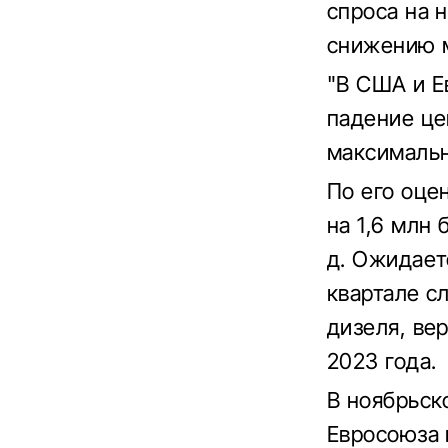
спроса на н
снижению 
"В США и Е
падение це
максимальн
По его оце
на 1,6 млн 
д. Ожидает
квартале с
дизеля, ве
2023 года.
В ноябрьск
Евросоюза 