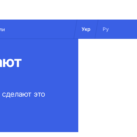
Укр
Ру
ли
ают
 сделают это