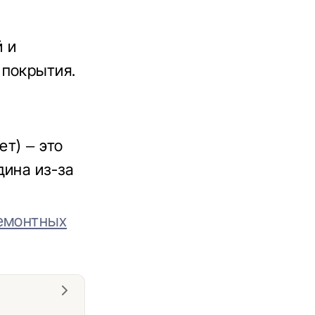
й и
 покрытия.
ет) – это
дина из-за
ремонтных