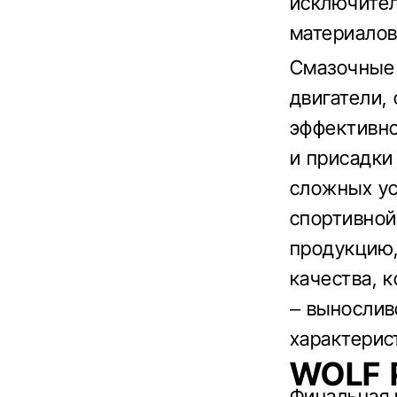
исключител
материалов
Смазочные 
двигатели,
эффективно
и присадки
сложных ус
спортивной
продукцию,
качества, 
– вынослив
характерис
WOLF 
Финальная 