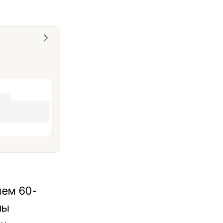
чем 60-
ны