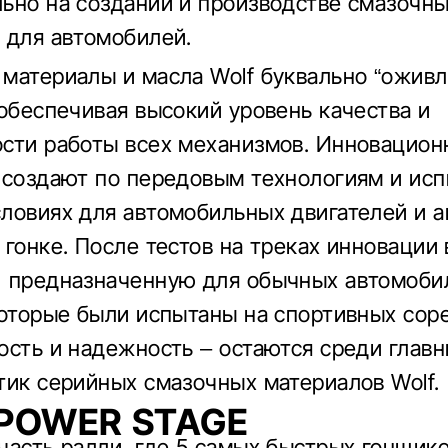
ьно на создании и производстве смазочн
 для автомобилей.
материалы и масла Wolf буквально “оживл
 обеспечивая высокий уровень качества и
сти работы всех механизмов. Инновацион
 создают по передовым технологиям и ис
ловиях для автомобильных двигателей и аг
 гонке. После тестов на треках инновации
 предназначенную для обычных автомобил
которые были испытаны на спортивных сор
ость и надежность – остаются среди глав
тик серийных смазочных материалов Wolf.
POWER STAGE
часть ралли, где 5 самых быстрых гонщик