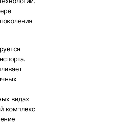
технологий.
фере
 поколения
руется
нспорта.
пливает
ичных
ных видах
ый комплекс
чение