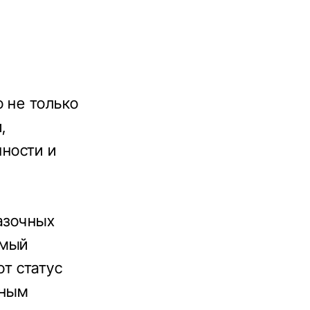
 не только
,
ности и
азочных
имый
т статус
нным