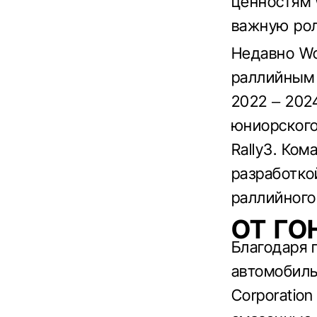
ценностям 
важную рол
Недавно Wo
раллийным 
2022 – 2024
юниорского
Rally3. Ком
разработко
раллийного
ОТ ГО
Благодаря 
автомобиль
Corporatio