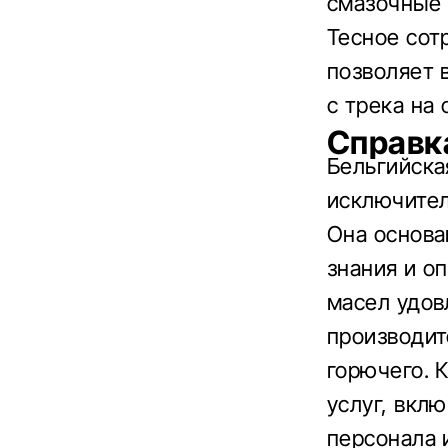
смазочные 
Тесное сот
позволяет 
с трека на
Справк
Бельгийск
исключител
Она основа
знания и о
масел удов
производит
горючего. 
услуг, вкл
персонала 