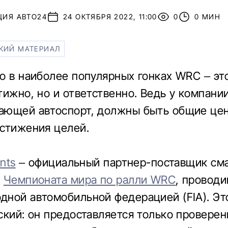
ЦИЯ АВТО24
24 ОКТЯБРЯ 2022, 11:00
0
0 МИН
КИЙ МАТЕРИАЛ
о в наиболее популярных гонках WRC – это
тижно, но и ответственно. Ведь у компании
ющей автоспорт, должны быть общие цен
стижения целей.
ants
– официальный партнер-поставщик см
в
Чемпионата мира по ралли WRC
, провод
ной автомобильной федерацией (FIA). Это
ский: он предоставляется только провере