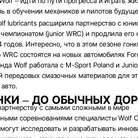
Wolf – идти по пути прогресса и играть ж
ь в обучении механиков и пилотов будуще
lf lubricants расширила партнерство с юн
чемпионатом (junior WRC) и продлила его 
 годов. Интересно, что в этом сезоне гонк
 WRC состоятся на новых автомобилях Ford
анда Wolf работала с M-Sport Poland и Juni
й передовых смазочных материалов для эт
 авто.
НКИ – ДО ОБЫЧНЫХ ДО
партнерству с самыми сложными в мире
ными соревнованиями специалисты Wolf O
n могут исследовать и разрабатывать инно