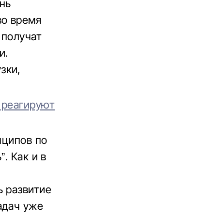
нь
во время
 получат
и.
зки,
 реагируют
нципов по
. Как и в
ь развитие
адач уже