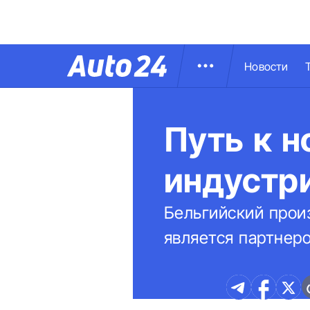
Новости
Путь к н
индустр
Бельгийский произ
является партнер