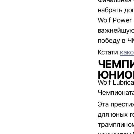
набрать до
Wolf Power
важнейшую 
победу в Ч
Кстати
како
ЧЕМПИ
ЮНИО
Wolf Lubri
Чемпионата
Эта прести
для юных г
трамплином