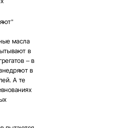
ых
яют”
ные масла
пытывают в
регатов – в
 внедряют в
ей. А те
евнованиях
ных
ов пытаются