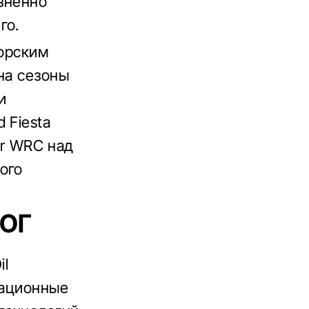
изненно
го.
иорским
на сезоны
и
 Fiesta
or WRC над
ого
РОГ
il
вационные