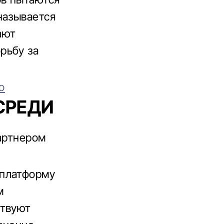
называется
ают
рьбу за
о
СРЕДИ
партнером
 платформу
м
ствуют