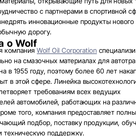
материалы, открывающие путь для новых 
рудничество с партнерами в спортивной с
внедрять инновационные продукты нового
 обычную дорогу.
а о Wolf
ая компания
Wolf Oil Corporation
специализи
ьно на смазочных материалах для автотра
на в 1955 году, поэтому более 60 лет нака
пыт в этой сфере. Линейка высокотехнолог
летворяет требованиям всех ведущих
елей автомобилей, работающих на различ
Кроме того, компания предоставляет полн
ючающий подбор, поставку продукции, обу
и техническую поддержку.