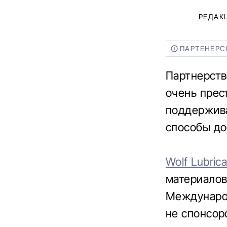
РЕДАК
ПАРТЕНЕРС
Партнерств
очень прес
поддержива
способы до
Wolf Lubric
материало
Международ
не спонсор