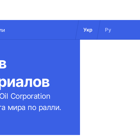
Укр
Ру
ли
в
риалов
il Corporation
а мира по ралли.