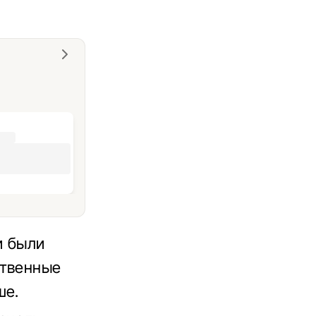
и были
ственные
ше.