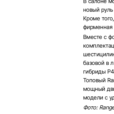
В салоне м
новый руль
Кроме того
фирменная 
Вместе с фо
комплектац
шестицилин
базовой в 
гибриды P4
Топовый Ra
мощный дви
модели с у
Фото: Rang