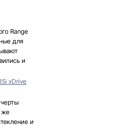
ого Range
нные для
рывают
вились и
i xDrive
 черты
 же
стекление и