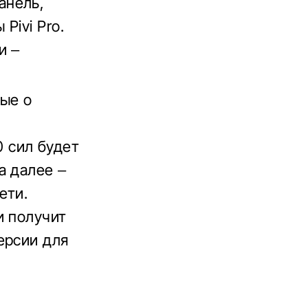
анель,
Pivi Pro.
и –
ные о
 сил будет
а далее –
ети.
и получит
ерсии для