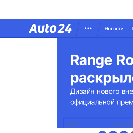
Новости
Range R
раскрыл
Дизайн нового вн
официальной прем
ФОТО:
СOCHESPIAS
|
НОВИЙ 