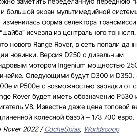
ожно заметить переделанную переднюю п
 и большой экран мультимедийной системы 
, изменилась форма селектора трансмисси
“шайба” исчезла из центрального тоннеля.
то нового Range Rover, в сеть попали дан
ии новинки. Версия D250 с дизельным
дровым мотором Ingenium мощностью 250
линейке. Следующими будут D300 и D350, 
00e и P500e с возможностью зарядки от с
nge Rover будет иметь обозначение P530 
гатель V8. Известна даже цена топовой в
длиненной колесной базой – 173 700 евро.
e Rover 2022 /
СocheSpias
,
Worldscoop