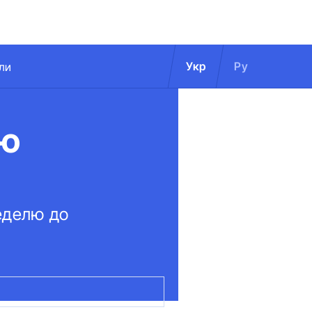
Укр
Ру
ли
ью
еделю до