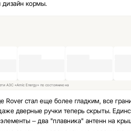
 дизайн кормы.
ети АЗС «Amic Energy» по состоянию на
e Rover стал еще более гладким, все гран
даже дверные ручки теперь скрыты. Един
элементы – два "плавника" антенн на кры