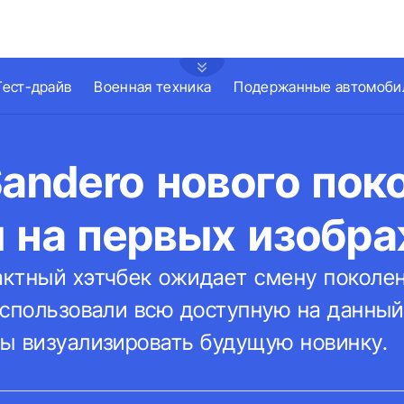
Тест-драйв
Военная техника
Подержанные автомоби
Sandero нового пок
и на первых изобр
ктный хэтчбек ожидает смену поколе
использовали всю доступную на данны
ы визуализировать будущую новинку.