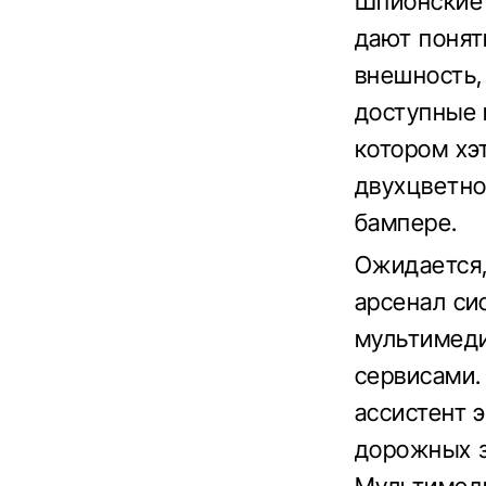
Шпионские 
дают понят
внешность,
доступные 
котором хэ
двухцветно
бампере.
Ожидается,
арсенал си
мультимеди
сервисами.
ассистент 
дорожных з