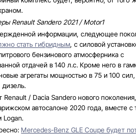
йный комплекс будет, вероятно, от того же
краном.
ры Renault Sandero 2021 / Motor1
вержденной информации, следующее поко
лжно стать гибридным
, с силовой установк
-литрового бензинового атмосферника с
анной отдачей в 140 л.с. Кроме него в га
новые агрегаты мощностью в 75 и 100 сил,
 дизель.
 Renault / Dacia Sandero нового поколения
Парижском автосалоне 2020 года, вместе с
 Logan.
ресно:
Mercedes-Benz GLE Coupe будет по