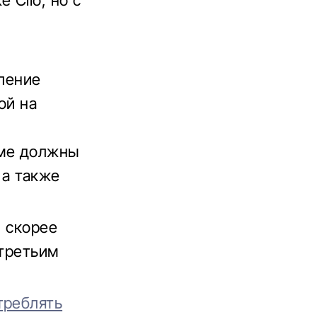
 Clio, но с
ление
ой на
мме должны
 а также
, скорее
 третьим
треблять