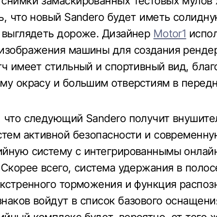
снимки замаскированных тестовых мулов 
ь, что новый Sandero будет иметь солидн
 выглядеть дороже. Дизайнер
Motor1
испол
изображения машины для создания рендер
тч имеет стильный и спортивный вид, благ
му окрасу и большим отверстиям в перед
 что следующий Sandero получит внушит
стем активной безопасности и современн
йную систему с интегрированнымы онлай
 Скорее всего, система удержания в полос
экстренного торможения и функция распоз
наков войдут в список базового оснащени