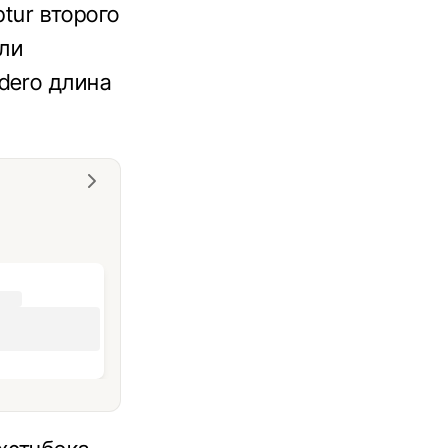
ptur второго
 ли
dero длина