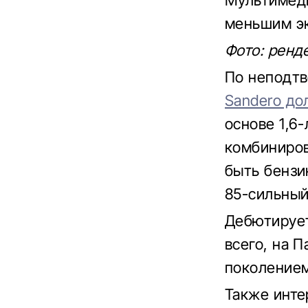
Мультимеди
меньшим э
Фото: ренде
По неподт
Sandero до
основе 1,6
комбиниров
быть бензи
85-сильный
Дебютирует
всего, на 
поколением
Также инте