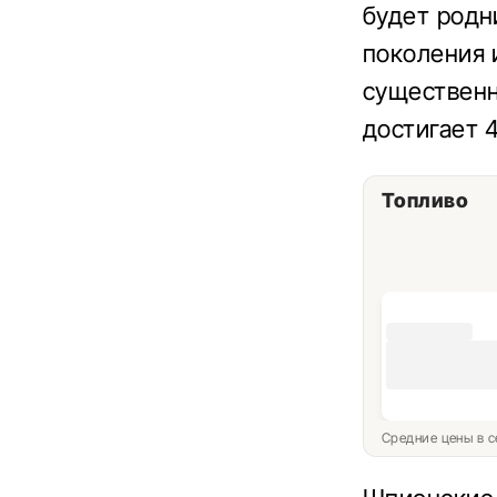
будет родни
поколения 
существенн
достигает 4
Топливо
Средние цены в с