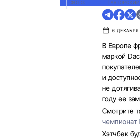
ФОТО:
MOTOR1
|
АВТОРСКИЙ
6 ДЕКАБРЯ 
В Европе ф
маркой Dac
покупателе
и доступно
не дотягив
году ее зам
Смотрите 
чемпионат 
Хэтчбек бу