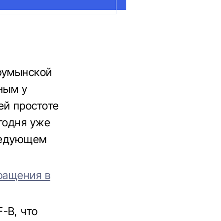
 румынской
ным у
ей простоте
годня уже
следующем
ращения в
-B, что