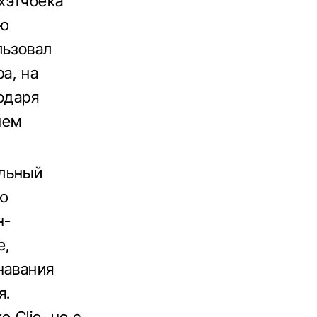
хэтчбека
ую
ьзовал
а, на
одаря
нем
ельный
ую
н-
е,
навания
я.