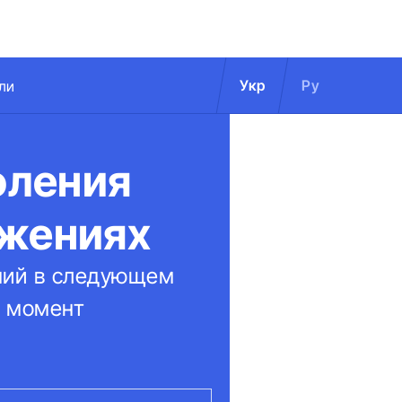
Укр
Ру
ли
оления
ажениях
ний в следующем
й момент