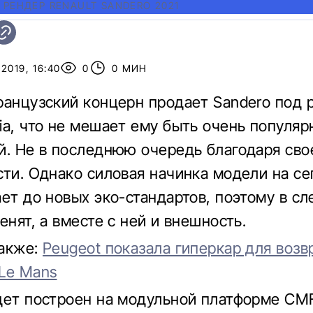
 РЕНДЕР RENAULT SANDERO 2021
2019, 16:40
0
0 МИН
ранцузский концерн продает Sandero под
ia, что не мешает ему быть очень популяр
й. Не в последнюю очередь благодаря сво
сти. Однако силовая начинка модели на се
ает до новых эко-стандартов, поэтому в 
енят, а вместе с ней и внешность.
также:
Peugeot показала гиперкар для возв
Le Mans
дет построен на модульной платформе CMF