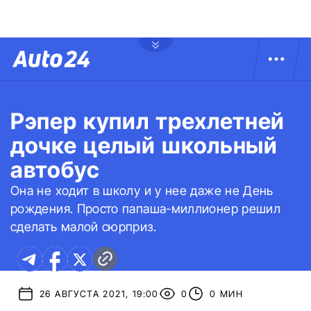
Рэпер купил трехлетней
дочке целый школьный
автобус
Она не ходит в школу и у нее даже не День
рождения. Просто папаша-миллионер решил
сделать малой сюрприз.
26 АВГУСТА 2021, 19:00
0
0 МИН